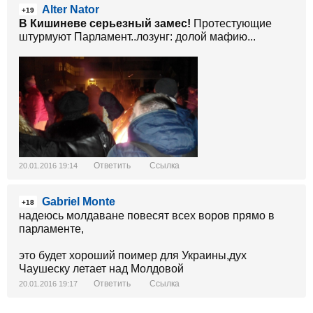
Alter Nator
+19
В Кишиневе серьезный замес!
Протестующие
штурмуют Парламент..лозунг: долой мафию...
Ответить
Ссылка
20.01.2016 19:14
Gabriel Monte
+18
надеюсь молдаване повесят всех воров прямо в
парламенте,
это будет хороший поимер для Украины,дух
Чаушеску летает над Молдовой
Ответить
Ссылка
20.01.2016 19:17