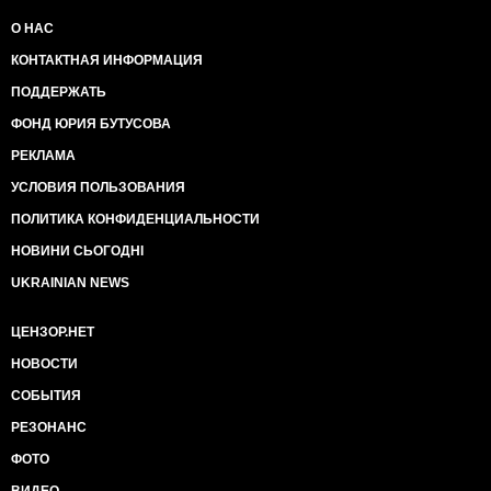
8) В российском правительстве нет олигархов и
воров, в отличие от украинского, но Владимир
О НАС
Владимирович Путин самый богатый и влиятельный
КОНТАКТНАЯ ИНФОРМАЦИЯ
человек на планете.
9) Новороссия - это новое суверенное государство,
ПОДДЕРЖАТЬ
но киевские фашисты не хотят наполнять их бюджет
ФОНД ЮРИЯ БУТУСОВА
и пенсионный фонд за счет налогоплательщиков
Украины.
РЕКЛАМА
10) Россия - это современная богатая
сверхдержава с нанотехнологиями, но америкосы
УСЛОВИЯ ПОЛЬЗОВАНИЯ
хотят ее уничтожить понижением цен на нефть.
ПОЛИТИКА КОНФИДЕНЦИАЛЬНОСТИ
11) На востоке Украины идет гражданская война, но
слава Стрелкову, Бесу, Бородаю, Мотороле,
НОВИНИ СЬОГОДНІ
ребятам из Москвы, Питера, Пскова, Екатеринбурга,
UKRAINIAN NEWS
Мурманска, Чечни, Дагестана, Бурятии и т.д.
12) Украина вправе выбирать себе
ЦЕНЗОР.НЕТ
внешнеполитический вектор самостоятельно, но мы
против того, чтобы она вступала в ЕС и НАТО.
НОВОСТИ
13) Россия за последние годы вступила в военно-
политические блоки ОДКБ, ШОС и т.д., не
СОБЫТИЯ
консультируясь с другими соседями, но Украина
РЕЗОНАНС
должна консультироваться с Россией на предмет ее
вступления в ЕС, НАТО и т.д.
ФОТО
14) Россия поддерживает территориальную
ВИДЕО