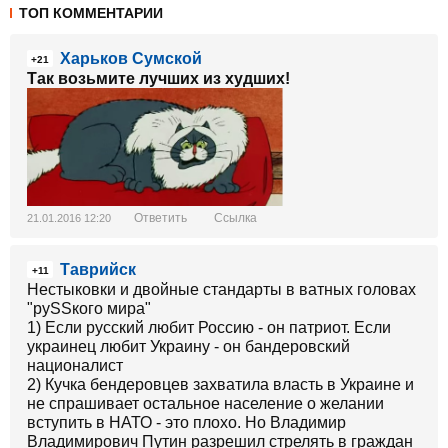
ТОП КОММЕНТАРИИ
Харьков Сумской
+21
Так возьмите лучших из худших!
Ответить
Ссылка
21.01.2016 12:20
Таврийск
+11
Нестыковки и двойные стандарты в ватных головах
"руSSкого мира"
1) Если русский любит Россию - он патриот. Если
украинец любит Украину - он бандеровский
националист
2) Кучка бендеровцев захватила власть в Украине и
не спрашивает остальное население о желании
вступить в НАТО - это плохо. Но Владимир
Владимирович Путин разрешил стрелять в граждан