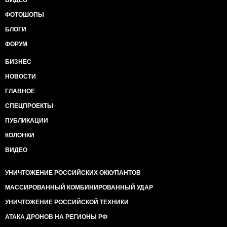
целостность Украины, но Крым наш, а Новороссия -
это новое государство, которое дружит с РФ.
ФОТОШОПЫ
15) Доллар уже по 79 руб., но Путин сказал, что это
БЛОГИ
только лучше для России! Кроме того, он знает, кто
эти спекулянты и вот-вот найдет этих барыг! Путин
ФОРУМ
всех переиграл!
16) В Доме печати города Грозный наш спецназ
БИЗНЕС
красиво и решительно поджарил десятки хачей, а в
НОВОСТИ
Беслане сотню детей - молодцы! - но Одессу не
забудем, не простим!
ГЛАВНОЕ
17) В Украине фашисты, но я иду на Русский марш:
СПЕЦПРОЕКТЫ
"Кто не прыгает - тот чурка!", "Кто не прыгает - тот
хач!"
ПУБЛИКАЦИИ
18) Санкции - это даже полезно для России, но мы
КОЛОНКИ
предложили странам ЕС и США отменить их.
19) Америка и ЕС - наши враги, но наши чиновники
ВИДЕО
и депутаты имеют там недвижимость, счета в
банках, бизнес, там живут их семьи и учатся их дети.
УНИЧТОЖЕНИЕ РОССИЙСКИХ ОККУПАНТОВ
МАССИРОВАННЫЙ КОМБИНИРОВАННЫЙ УДАР
УНИЧТОЖЕНИЕ РОССИЙСКОЙ ТЕХНИКИ
АТАКА ДРОНОВ НА РЕГИОНЫ РФ