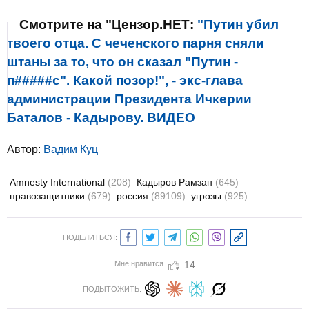
Смотрите на "Цензор.НЕТ:
"Путин убил
твоего отца. С чеченского парня сняли
штаны за то, что он сказал "Путин -
п#####с". Какой позор!", - экс-глава
администрации Президента Ичкерии
Баталов - Кадырову. ВИДЕО
Автор:
Вадим Куц
Amnesty International
(208)
Кадыров Рамзан
(645)
правозащитники
(679)
россия
(89109)
угрозы
(925)
ПОДЕЛИТЬСЯ:
Мне нравится
14
ПОДЫТОЖИТЬ: