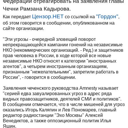
Федерации отреагировать на заявления главы
Чечни Рамзана Кадырова.
Цензор.НЕТ
"Гордон"
Как передает
со ссылкой на
,
об этом говорится в сообщении, опубликованном на
сайте организации.
"Эти угрозы - очередной зловещий поворот
непрекращающейся кампании гонений на независимые
НКО (некоммерческих организаций. - Ред.) и защитников
прав человека в России, в ходе которой все новые
независимые НКО относят к категории "иностранных
агентов", а четырем иностранным организациям,
признанным "нежелательными", запретили работать в
России", - говорится в сообщении.
Заявления чеченского руководства Amnesty называет
"серией едва завуалированных угроз в адрес ряда
видных правозащитников, деятелей СМИ и политиков".
В сообщении отмечается, что в числе мишеней для угроз
оказались Игорь Каляпин и Лев Пономарев, главный
редактор радиостанции "Эхо Москвы" Алексей
Венедиктов, а также оппозиционный политик Илья
Яшин.