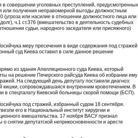
я в совершении уголовных преступлений, предусмотренны
ния или получения неправомерной выгоды должностным
т.350 (угроза или насилие в отношении должностного лица или
лг), ч.1 ст.376 (вмешательство в деятельность судебных
 в отношении судьи, народного заседателя или присяжного)
Мосийчука меру пресечения в виде содержания под стражей
ионный суд Киева оставил в силе данное решение
прямо из здания Апелляционного суда Киева, который
ты на решение Печерского райсуда Киева об избрании ему
ражей. На следующий день депутату поставили диагноз:
й кишки, сопровождавшаяся внутренним кровотечением. В
ии в спецпалату Киевской больницы скорой помощи (БСП).
Мосийчука под стражей, избранный судом 18 сентября.
твезли его в Национальный институт хирургии и
ционного вмешательства. 17 ноября ВАСУ признал
 о снятии депутатской неприкосновенности и аресте