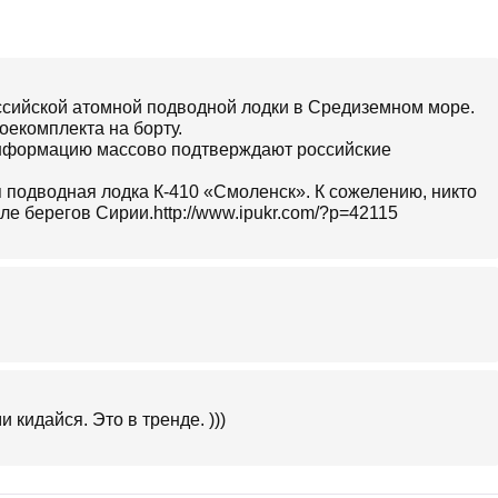
оссийской атомной подводной лодки в Средиземном море.
оекомплекта на борту.
 Информацию массово подтверждают российские
я подводная лодка К-410 «Смоленск». К сожелению, никто
е берегов Сирии.http://www.ipukr.com/?p=42115
 кидайся. Это в тренде. )))