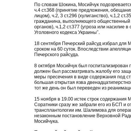
По словам Шокина, Мосийчук подозреваетс
ч.4 ст.368 (принятие предложения, обеща
лицом), ч.2, 3 ст.296 (хулиганство), ч.1,2 с
гражданина, выполняющего общественный до
органов), ч.1,2 ст.377 (угроза или насилие
Уголовного кодекса Украины".
18 сентября Печерский райсуд избрал для 
сроком на 60 суток. Впоследствии апелляц
Печерского райсуда.
8 октября Мосийчук был госпитализирован 
должен был рассматривать жалобу его защи
меры пресечения в виде содержания под ст
большая открытая язва двенадцатиперстно
тот же день он был переведен из реанимац
15 ноября в 19.00 истек строк содержания 
Соратники сразу же забрали его из БСП и о
трансплантологии им. Шалимова для опера
незаконным постановление Верховной Рады
Мосийчука.