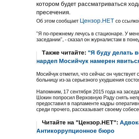
котором будет рассматриваться ход
пресечения.
Цензор.НЕТ
Об этом сообщает
со ссылко
"Я по-прежнему лечусь в стационаре. У мен
заседании", - сказал он журналистам в пон
Также читайте:
"Я буду делать в
нардеп Мосийчук намерен явиться
Мосийчук отметил, что сейчас он чувствует 
больницу из-за серьезного ухудшения состо
Напомним, 17 сентября 2015 года на засед
Шокин попросил Верховную Раду снять непр
предоставил в парламенте кадры оперативн
среди прочего, рассказывает своему собесе
Читайте на "Цензор.НЕТ":
Адвок
Антикоррупционное бюро