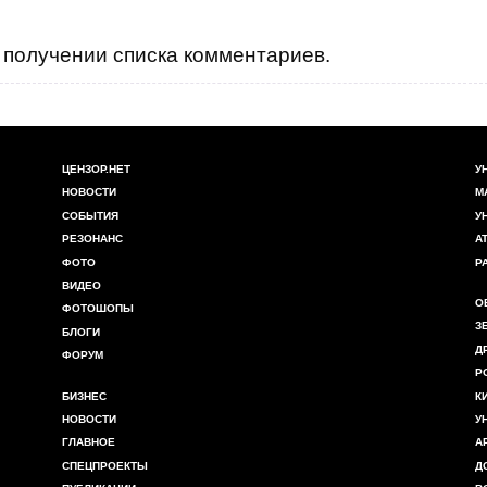
получении списка комментариев.
ЦЕНЗОР.НЕТ
У
НОВОСТИ
М
СОБЫТИЯ
У
РЕЗОНАНС
А
ФОТО
Р
ВИДЕО
О
ФОТОШОПЫ
З
БЛОГИ
Д
ФОРУМ
Р
БИЗНЕС
К
НОВОСТИ
У
ГЛАВНОЕ
А
СПЕЦПРОЕКТЫ
Д