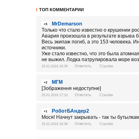
ТОП КОММЕНТАРИИ
MrDemarson
+5
Только что стало известно о крушении р
Авария произошла в результате взрыва б
Весь экипаж погиб, а это 153 человека.
источники.
Уже стало известно, что это была атомна
не выжил. Лодка патрулировала море возл
Ответить
Ссылка
25.01.2016 16:38
МГМ
+2
[Зображення недоступне]
Ответить
Ссылка
25.01.2016 17:10
РоботБАндер2
+1
Мося! Начнут закрывать - так ты бутылками
Ответить
Ссылка
25.01.2016 16:38