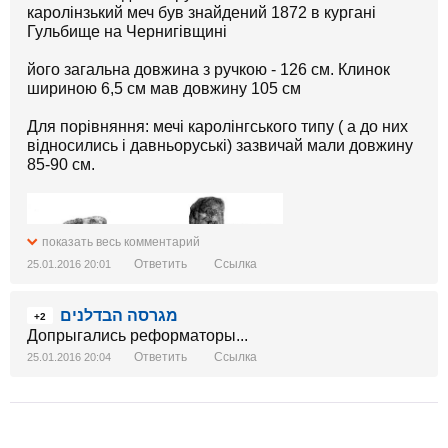
каролінзький меч був знайдений 1872 в кургані
Гульбище на Чернигівщині
його загальна довжина з ручкою - 126 см. Клинок
шириною 6,5 см мав довжину 105 см
Для порівняння: мечі каролінгського типу ( а до них
відносились і давньоруські) зазвичай мали довжину
85-90 см.
показать весь комментарий
Ответить
Ссылка
25.01.2016 20:01
מגרסה הבדלנים
+2
Допрыгались реформаторы...
Ответить
Ссылка
25.01.2016 20:04