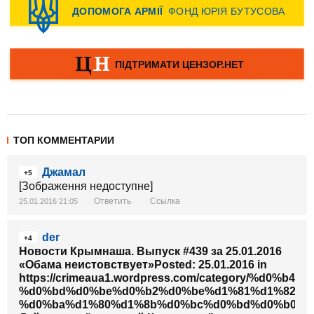
ТОП КОММЕНТАРИИ
Джамал
+5
[Зображення недоступне]
Ответить
Ссылка
25.01.2016 21:05
der
+4
Новости Крымнаша. Выпуск #439 за 25.01.2016
«Обама неистовствует»Posted: 25.01.2016 in
https://crimeaua1.wordpress.com/category/%d
%d0%bd%d0%be%d0%b2%d0%be%d1%81%d1%82%d
%d0%ba%d1%80%d1%8b%d0%bc%d0%bd%d0%b0%d