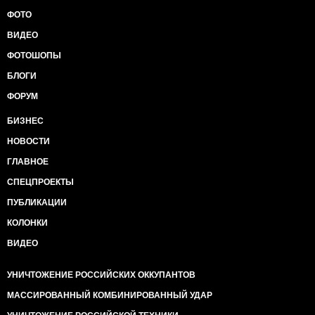
7. Магазин "Велмарт" в Севастополе за два года
"Крымнаша" уже второй раз значительно сокращает
ФОТО
торговую площадь
ВИДЕО
https://twitter.com/mathematic1313/status/6915108603600
(фото).
ФОТОШОПЫ
8. Бизнес накрывается / бизнес закрывается - это
БЛОГИ
самая популярная песенка в Крыму. Был в
Севастополе. Торговая сеть Фуршет свернулась.
ФОРУМ
Велмарт продан. По городу гуляют слухи, что это
БИЗНЕС
Кровавый Пастор дал команду торговым сетям.
Наблюдать раздолбанные супермаркеты перед
НОВОСТИ
"ребрендингом" (типа АТБ в ПУД) - самое гнетущее
впечатление, что я видел в Крыму.
ГЛАВНОЕ
9. - Мы поставим на троллейбусы аккумуляторы и
СПЕЦПРОЕКТЫ
будем ездить без электричества! Получите, хохлы! -
А как вы их заряжать будете? - Блин…
ПУБЛИКАЦИИ
10. Новости энергомоста: в Симферополе
КОЛОНКИ
остановили троллейбусы
http://www.sobytiya.info/news/16/59505 и отключили
ВИДЕО
лифты http://www.sobytiya.info/news/16/59506
11. "В россии изменили схему подачи
УНИЧТОЖЕНИЕ РОССИЙСКИХ ОККУПАНТОВ
электроэнергии в Крым по энергомосту, из-за чего
отмечают рост энергопотерь в сетях полуострова".
МАССИРОВАННЫЙ КОМБИНИРОВАННЫЙ УДАР
Читать это сообщение нужно правильно: "В Крыму