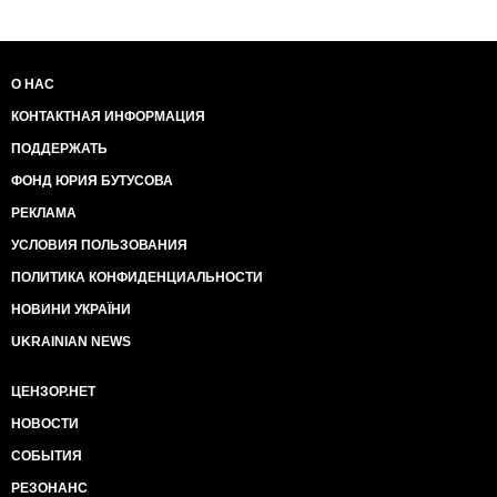
4. Это что-то новенькое: жильцы общежитий в
Симферополе, которых оккупанты выселяют на
улицу и угрожают физической расправой, просят
убежища в Украине! В Москве, говорят, их не
О НАС
слышатhttp://www.sobytiya.info/news/16/59525
КОНТАКТНАЯ ИНФОРМАЦИЯ
5. Тысячи специалистов перебираются из Крыма на
материковую Украину, где с учетом высокой
ПОДДЕРЖАТЬ
открытости рынка и европейской интеграции люди
ФОНД ЮРИЯ БУТУСОВА
видят значительные перспективы для применения
своих знаний. Перевелись в украинские ВУЗы и 20%
РЕКЛАМА
от общего числа студентов Крыма (привет
УСЛОВИЯ ПОЛЬЗОВАНИЯ
"референдуму" и 97% ЗА). Уезжают крымчане и в
россию, где даже Краснодар считается уголком
ПОЛИТИКА КОНФИДЕНЦИАЛЬНОСТИ
относительного благополучия на фоне
бесперспективного и бедного Крыма. Взамен
НОВИНИ УКРАЇНИ
полуостров получает прошлое - совковых
UKRAINIAN NEWS
пенсионеров и чекистов
http://ru.krymr.com/content/article/27509439.html
ЦЕНЗОР.НЕТ
6. Пляжу в Ялте (Ливадия) придали вид "родной
гавани", чтобы приезжающие "пакетчики-туристы"
НОВОСТИ
чувствовали себя как дома
СОБЫТИЯ
https://twitter.com/CrimeaUA1/status/691575267664490496
(новые фото).
РЕЗОНАНС