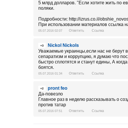
5 млрд долларов. "Если хотите жить по е
поляки.
Подробности: http://izrus.co.il/obshie_no
При использовании материалов ссылка на 
Ответить
Ссылка
05.07.2016 02:07
Nickol Nickols
+3
Уважаемые украинцы,если нас не берут 
сепаратизм и коррупцию, я думаю что по
быстро сплотятся и станут едины, А когда
боятся.
Ответить
Ссылка
05.07.2016 01:34
pront feo
+2
Да-повезло
Главное раз в неделю рассказывать о соз
против татар
Ответить
Ссылка
05.07.2016 07:51