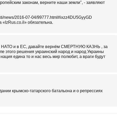
вропейским законам, верните наши земли", - заявляют
vosti/news/2016-07-04/99777.html#ixzz4DU5GyyGD
«IzRus.co.il» обязательна.
в НАТО и в ЕС, давайте вернём СМЕРТНУЮ КАЗНЬ , за
сле этого решения украинский народ и народ Украины
 нация едина то и нас весь мир полюбит, а враги будут
дании крымско-татарского батальона и о репрессиях