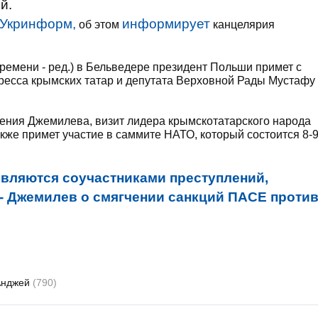
й.
Укринформ,
информирует
об этом
канцелярия
времени - ред.) в Бельведере президент Польши примет с
ресса крымских татар и депутата Верховной Рады Мустафу
ения Джемилева, визит лидера крымскотатарского народа
кже примет участие в саммите НАТО, который состоится 8-
являются соучастниками преступлений,
 - Джемилев о смягчении санкций ПАСЕ проти
Анджей
(790)