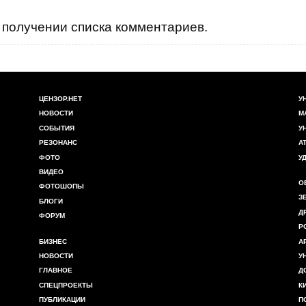
получении списка комментариев.
ЦЕНЗОР.НЕТ
У
НОВОСТИ
М
СОБЫТИЯ
У
РЕЗОНАНС
А
ФОТО
У
ВИДЕО
О
ФОТОШОПЫ
З
БЛОГИ
Д
ФОРУМ
Р
БИЗНЕС
А
НОВОСТИ
У
ГЛАВНОЕ
Д
СПЕЦПРОЕКТЫ
К
ПУБЛИКАЦИИ
П