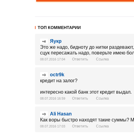
ТОП КОММЕНТАРИИ
Яукр
+4
Это же надо, бидноту до нитки раздевают
сцук пересажать надо, поверьте имею бо
Ответить
Ссылка
08.07.2016 17:04
octr9k
+3
кредит на залог?
интересно какой банк этот кредит выдал.
Ответить
Ссылка
08.07.2016 16:59
Ali Hasan
+3
Как воры быстро находят такие суммы? М
Ответить
Ссылка
08.07.2016 17:03