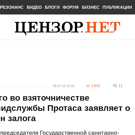
РЕЗОНАНС
ВИДЕО
БЛОГИ
ФОРУМ
БИЗНЕС
ПУБЛИКАЦИИ
1 631
11
08.07.16 16:56
о во взяточничестве
пидслужбы Протаса заявляет о
н залога
председателя Государственной санитарно-