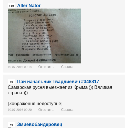
Alter Nator
+10
Ответить
Ссылка
10.07.2016 09:14
Пан начальник Твардиевич #348817
+9
Самарская русня выезжает из Крыма ))) Вяликая
страна )))
[Зображення недоступне]
Ответить
Ссылка
10.07.2016 09:20
Змиевобандеровец
+9