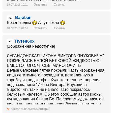
Ответить
Ссылка
18.07.2016 10:11
Baraban
+1
Везет людям
А тут пэкло
Ответить
Ссылка
18.07.2016 09:51
Путенбох
+1
[Зображення недоступне]
ЛУГАНДОНСКАЯ "ИКОНА ВИКТОРА ЯНУКОВИЧА"
ПОКРЫЛАСЬ БЕЛОЙ БЕЛКОВОЙ ЖИДКОСТЬЮ
ВМЕСТО ТОГО, ЧТОБЫ МИРОТОЧИТЬ
Белые белковые пятна покрыли часть изображения
лица легитимного президента, вставленную в
коробку из-под конфет. Художественное творение
под названием "Икона Виктора Януковича"
мироточить так и не начало, зато покрылось
белковым налётом. Об этом сообщил автор иконы
лугандончанин Слава Бо. По словам художника, он
лично не виноват в появлении белковых пятен на
образе легитимного президента
показать весь комментарий