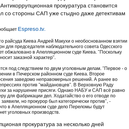
 Антикоррупционная прокуратура становится
ел со стороны САП уже стыдно даже детективам
Еspreso.tv.
сообщает
го райсуда Киева Андрей Макухи о необоснованном взятии
грн для председателя наблюдательного совета Одесского
ет обжаловано в Апелляционном суде Киева. "Поскольку
носит заказной характер".
тся под следствием по двум уголовным делам. "Первое - о
рении в Печерском районном суде Киева. Второе
есения заведомо неправомерных решений. А ранее во
епрессиях против "майдановцев". В Верховную Раду
ухи за нарушение присяги. Однако НАБУ и САП всё равно
ру для фабрикации дел. Ходатайство о его отводе по
явили, но прокурор был категорически против", -
 что в Апелляционном суде дело Переломы будут
нет уголовных производств.
упционая прокуратура за несколько дней