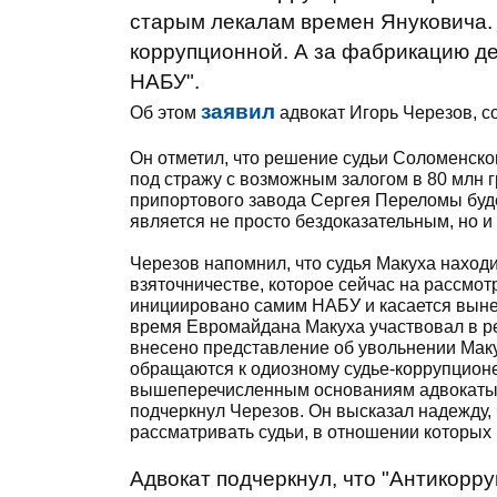
старым лекалам времен Януковича.
коррупционной. А за фабрикацию д
НАБУ".
заявил
Об этом
адвокат Игорь Черезов, 
Он отметил, что решение судьи Соломенско
под стражу с возможным залогом в 80 млн 
припортового завода Сергея Переломы буд
является не просто бездоказательным, но и 
Черезов напомнил, что судья Макуха находи
взяточничестве, которое сейчас на рассмот
инициировано самим НАБУ и касается вын
время Евромайдана Макуха участвовал в р
внесено представление об увольнении Мак
обращаются к одиозному судье-коррупционе
вышеперечисленным основаниям адвокаты за
подчеркнул Черезов. Он высказал надежду,
рассматривать судьи, в отношении которых 
Адвокат подчеркнул, что "Антикорр