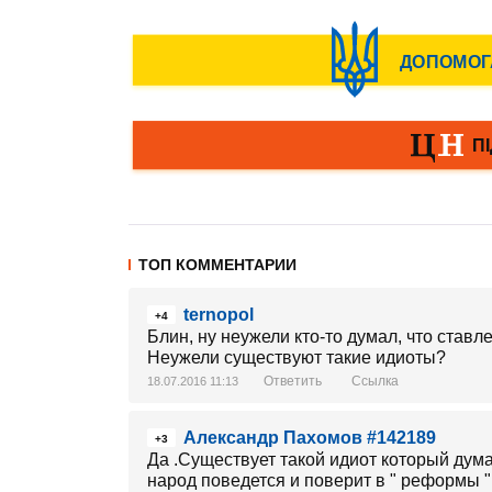
ТОП КОММЕНТАРИИ
ternopol
+4
Блин, ну неужели кто-то думал, что став
Неужели существуют такие идиоты?
Ответить
Ссылка
18.07.2016 11:13
Александр Пахомов #142189
+3
Да .Существует такой идиот который думае
народ поведется и поверит в " реформы "