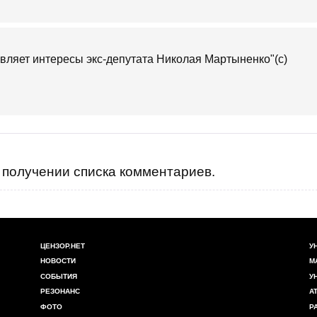
авляет интересы экс-депутата Николая Мартыненко"(с)
получении списка комментариев.
ЦЕНЗОР.НЕТ
У
НОВОСТИ
М
СОБЫТИЯ
У
РЕЗОНАНС
А
ФОТО
Р