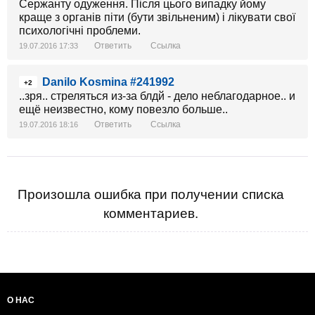
Сержанту одуження. Після цього випадку йому
краще з органів піти (бути звільненим) і лікувати свої
психологічні проблеми.
Ответить
Ссылка
19.07.2016 17:33
Danilo Kosmina #241992
+2
..зря.. стреляться из-за блдй - дело неблагодарное.. и
ещё неизвестно, кому повезло больше..
Ответить
Ссылка
19.07.2016 18:16
Произошла ошибка при получении списка
комментариев.
О НАС