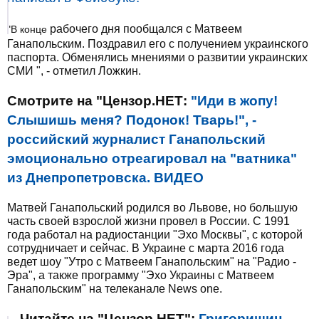
рабочего дня пообщался с Матвеем
"В конце
Ганапольским. Поздравил его с получением украинского
паспорта. Обменялись мнениями о развитии украинских
СМИ ", - отметил Ложкин.
Смотрите на "Цензор.НЕТ:
"Иди в жопу!
Слышишь меня? Подонок! Тварь!", -
российский журналист Ганапольский
эмоционально отреагировал на "ватника"
из Днепропетровска. ВИДЕО
Матвей Ганапольский родился во Львове, но большую
часть своей взрослой жизни провел в России. С 1991
года работал на радиостанции "Эхо Москвы", с которой
сотрудничает и сейчас. В Украине с марта 2016 года
ведет шоу "Утро с Матвеем Ганапольским" на "Радио -
Эра", а также программу "Эхо Украины с Матвеем
Ганапольским" на телеканале News one.
Читайте на "Цензор.НЕТ":
Григоришин