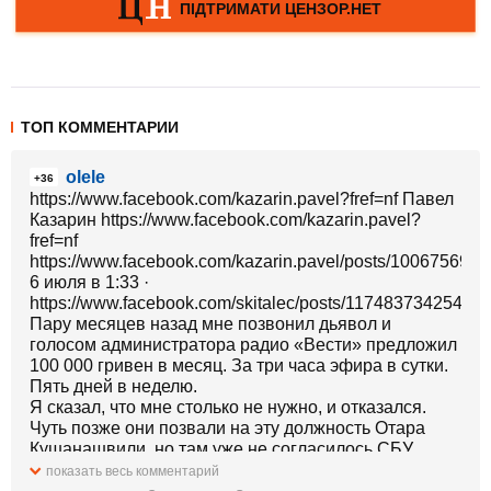
ТОП КОММЕНТАРИИ
olele
+36
https://www.facebook.com/kazarin.pavel?fref=nf Павел
Казарин https://www.facebook.com/kazarin.pavel?
fref=nf
https://www.facebook.com/kazarin.pavel/posts/100675690
6 июля в 1:33 ·
https://www.facebook.com/skitalec/posts/11748373425482
Пару месяцев назад мне позвонил дьявол и
голосом администратора радио «Вести» предложил
100 000 гривен в месяц. За три часа эфира в сутки.
Пять дней в неделю.
Я сказал, что мне столько не нужно, и отказался.
Чуть позже они позвали на эту должность Отара
Кушанашвили, но там уже не согласилось СБУ.
А теперь я читаю новости про неслучившееся
показать весь комментарий
назначение шеф-редактором «Вестей» Ирины