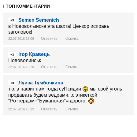
ТОП КОММЕНТАРИИ
Semen Semenich
+5
в Нововолынске эта шахта! Цензор исправь
заголовок!
Ответить
Ссылка
22.07.2016 13:06
Ігор Кравець
+3
Нововолинськ
Ответить
Ссылка
22.07.2016 13:20
Луиза Тумбочкина
+3
тю, а нафиг нам тогда суПсидии
мы свой уголь
продавать будем ведрами...с этикеткой
"Роттердам+"Бужанская"= дорого
Ответить
Ссылка
22.07.2016 13:22