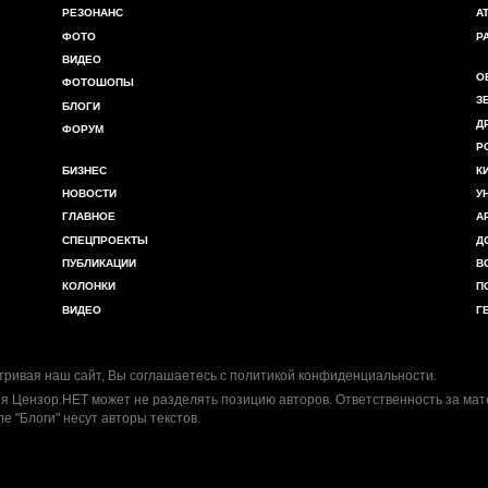
РЕЗОНАНС
А
ФОТО
Р
ВИДЕО
О
ФОТОШОПЫ
З
БЛОГИ
Д
ФОРУМ
Р
БИЗНЕС
К
НОВОСТИ
У
ГЛАВНОЕ
А
СПЕЦПРОЕКТЫ
Д
ПУБЛИКАЦИИ
В
КОЛОНКИ
П
ВИДЕО
Г
ривая наш сайт, Вы соглашаетесь с
политикой конфиденциальности
.
я Цензор.НЕТ может не разделять позицию авторов. Ответственность за ма
ле "Блоги" несут авторы текстов.