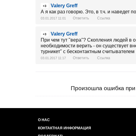
Valery Greff
+3
А я как раз говорю. Это, в т.ч. и наведет
Ответить
Ссылка
03.01.2017 11:01
Valery Greff
+3
При чем тут "вера"? Скопления людей в о
необходимости верить - он существует вн
турникет" с бесконтактным считывателем 
Ответить
Ссылка
03.01.2017 11:17
Произошла ошибка при 
О НАС
КОНТАКТНАЯ ИНФОРМАЦИЯ