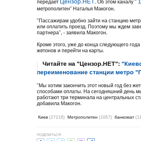
Цензор.НЕТ
передает
. Об этом каналу "
метрополитен" Наталья Макогон.
"Пассажирам удобно зайти на станцию ​​метро,
или оплатить проезд. Поэтому мы ждем зав
партнера", - заявила Макогон.
Кроме этого, уже до конца следующего года
жетонов и перейти на карты.
Читайте на "Цензор.НЕТ":
"Киев
переименование станции метро "П
"Мы хотим закончить этот новый год без же
способами оплаты. На сегодняшний день мы
работают три терминала на центральных ста
добавила Макогон.
Киев
(27218)
Метрополитен
(1057)
банкомат
(1
ПОДЕЛИТЬСЯ: