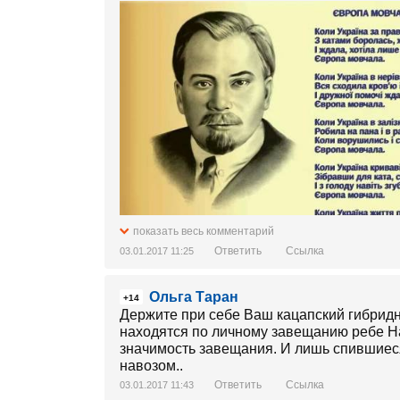
показать весь комментарий
Ответить
Ссылка
03.01.2017 11:25
Ольга Таран
+14
Держите при себе Ваш кацапский гибридн
находятся по личному завещанию ребе Н
значимость завещания. И лишь спившиеся 
навозом..
Ответить
Ссылка
03.01.2017 11:43