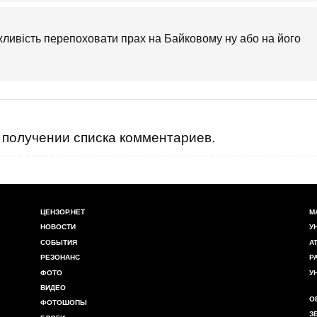
ливість перепоховати прах на Байковому ну або на його
получении списка комментариев.
ЦЕНЗОР.НЕТ
М
НОВОСТИ
У
СОБЫТИЯ
А
РЕЗОНАНС
Р
ФОТО
У
ВИДЕО
О
ФОТОШОПЫ
З