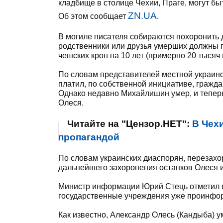
кладбище в столице Чехии, Праге, могут б
ZN.UA
Об этом сообщает
.
В могиле писателя собираются похоронить 
родственники или друзья умерших должны п
чешских крон на 10 лет (примерно 20 тысяч г
По словам представителей местной украинс
платил, по собственной инициативе, граж
Однако недавно Михайлишин умер, и теперь
Олеся.
Читайте на "Цензор.НЕТ":
В Чех
пропагандой
По словам украинских диаспорян, перезахо
дальнейшего захоронения останков Олеся и
Министр информации Юрий Стець отметил в
государственные учреждения уже проинфор
Как известно, Александр Олесь (Кандыба) ум