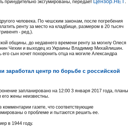
Цензор.НЕТ
ыть принудительно эксгумированы, передает
.
другого человека. По чешским законам, после погребения
латить ренту за место на кладбище, размером в 20 тысяч
ривенm - ред.).
кой общины, до недавнего времени ренту за могилу Олеся
данин Чехии и выходец из Украины Владимир Михайлишин.
 его сын хочет похоронить отца на могиле Александра
ии заработал центр по борьбе с российской
ронение запланировано на 12:00 3 января 2017 года, план
 его жены неизвестны.
 комментарии газете, что соответствующие
мированы о проблеме и пытаются решить ее.
ер в 1944 году.