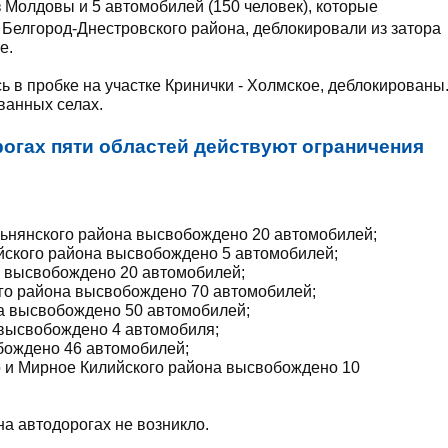
з Молдовы и 5 автомобилей (150 человек), которые
 Белгород-Днестровского района, деблокировали из затора
е.
 в пробке на участке Кринички - Холмское, деблокированы
ванных селах.
рогах пяти областей действуют ограничения
ельнянского района высвобождено 20 автомобилей;
ийского района высвобождено 5 автомобилей;
на высвобождено 20 автомобилей;
ого района высвобождено 70 автомобилей;
на высвобождено 50 автомобилей;
 высвобождено 4 автомобиля;
обождено 46 автомобилей;
 и Мирное Килийского района высвобождено 10
а автодорогах не возникло.