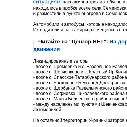
ситуациям
, пассажиров трех автобусов и
находились в пробке возле села Семеновка
и разместили в пункте обогрева в Семеновк
Автомобили и автобусы, которые находились
Их водители и пассажиры размещены в наз
Читайте на "Цензор.НЕТ":
На до
движения
Ликвидированные заторы:
- возле с. Еремеевка и с. Раздельное Разд
- возле с. Шевченково и с. Красный Яр Кил
- возле с. Спасское Татарбунарского райо
- возле с. Роскошное Белгород-Днестровск
- возле с. Щербанка Раздельнянского райо
- возле с. Софиевка Николаевского района
- возле с. Маяки Беляевского района высв
- между населенными пунктами Шевченково
автомобилей.
На остальной территории Украины заторов н