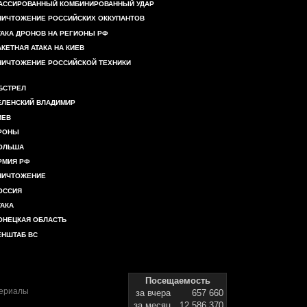
АССИРОВАННЫЙ КОМБИНИРОВАННЫЙ УДАР
НИЧТОЖЕНИЕ РОССИЙСКИХ ОККУПАНТОВ
ТАКА ДРОНОВ НА РЕГИОНЫ РФ
АКЕТНАЯ АТАКА НА КИЕВ
НИЧТОЖЕНИЕ РОССИЙСКОЙ ТЕХНИКИ
БСТРЕЛ
ЕЛЕНСКИЙ ВЛАДИМИР
ИЕВ
РОНЫ
ОЛЬША
РМИЯ РФ
НИЧТОЖЕНИЕ
ОССИЯ
ТАКА
ОНЕЦКАЯ ОБЛАСТЬ
ЕНШТАБ ВС
Посещаемость
териалы
за вчера
657 660
за месяц
12 586 370