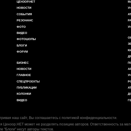
ЦЕНЗОР.НЕТ
М
НОВОСТИ
У
СОБЫТИЯ
А
РЕЗОНАНС
Р
ФОТО
У
ВИДЕО
О
ФОТОШОПЫ
З
БЛОГИ
К
ФОРУМ
Д
БИЗНЕС
П
НОВОСТИ
А
ГЛАВНОЕ
У
СПЕЦПРОЕКТЫ
Р
ПУБЛИКАЦИИ
А
КОЛОНКИ
Д
ВИДЕО
Г
ривая наш сайт, Вы соглашаетесь с
политикой конфиденциальности
.
я Цензор.НЕТ может не разделять позицию авторов. Ответственность за ма
ле "Блоги" несут авторы текстов.