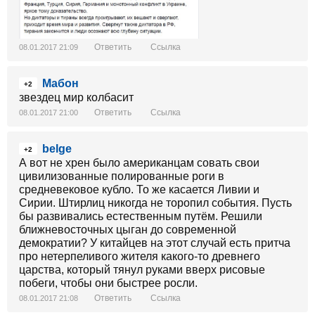
Ответить
Ссылка
08.01.2017 21:09
Мабон
+2
звездец мир колбасит
Ответить
Ссылка
08.01.2017 21:00
belge
+2
А вот не хрен было американцам совать свои
цивилизованные полированные роги в
средневековое кубло. То же касается Ливии и
Сирии. Штирлиц никогда не торопил события. Пусть
бы развивались естественным путём. Решили
ближневосточных цыган до современной
демократии? У китайцев на этот случай есть притча
про нетерпеливого жителя какого-то древнего
царства, который тянул руками вверх рисовые
побеги, чтобы они быстрее росли.
Ответить
Ссылка
08.01.2017 21:08