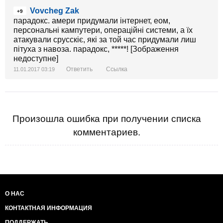
Vovcheg Zak
+9
парадокс. амери придумали інтернет, еом,
персональні кампутери, операційні системи, а їх
атакували срусскіє, які за той час придумали лиш
пітуха з навоза. парадокс, *****! [Зображення
недоступне]
Ответить
Ссылка
11.01.2017 03:19
Произошла ошибка при получении списка
комментариев.
О НАС
КОНТАКТНАЯ ИНФОРМАЦИЯ
ПОДДЕРЖАТЬ