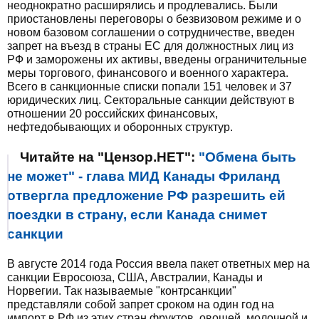
неоднократно расширялись и продлевались. Были
приостановлены переговоры о безвизовом режиме и о
новом базовом соглашении о сотрудничестве, введен
запрет на въезд в страны ЕС для должностных лиц из
РФ и заморожены их активы, введены ограничительные
меры торгового, финансового и военного характера.
Всего в санкционные списки попали 151 человек и 37
юридических лиц. Секторальные санкции действуют в
отношении 20 российских финансовых,
нефтедобывающих и оборонных структур.
Читайте на "Цензор.НЕТ":
"Обмена быть
не может" - глава МИД Канады Фриланд
отвергла предложение РФ разрешить ей
поездки в страну, если Канада снимет
санкции
В августе 2014 года Россия ввела пакет ответных мер на
санкции Евросоюза, США, Австралии, Канады и
Норвегии. Так называемые "контрсанкции"
представляли собой запрет сроком на один год на
импорт в РФ из этих стран фруктов, овощей, молочной и