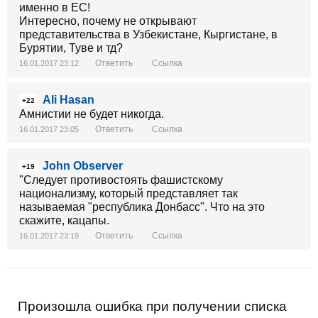
именно в ЕС!
Интересно, почему не открывают
представительства в Узбекистане, Кыргистане, в
Бурятии, Туве и тд?
Ответить
Ссылка
16.01.2017 23:12
Ali Hasan
+22
Амнистии не будет никогда.
Ответить
Ссылка
16.01.2017 23:05
John Observer
+19
"Следует противостоять фашистскому
национализму, который представляет так
называемая "республика Донбасс". Что на это
скажите, кацапы.
Ответить
Ссылка
16.01.2017 23:19
Произошла ошибка при получении списка