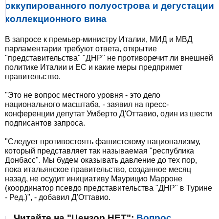
оккупированного полуострова и дегустации
коллекционного вина
В запросе к премьер-министру Италии, МИД и МВД
парламентарии требуют ответа, открытие
"представительства" "ДНР" не противоречит ли внешней
политике Италии и ЕС и какие меры предпримет
правительство.
"Это не вопрос местного уровня - это дело
национального масштаба, - заявил на пресс-
конференции депутат Умберто Д'Оттавио, один из шести
подписантов запроса.
"Следует противостоять фашистскому национализму,
который представляет так называемая "республика
Донбасс". Мы будем оказывать давление до тех пор,
пока итальянское правительство, созданное месяц
назад, не осудит инициативу Маурицио Марроне
(координатор псевдо представительства "ДНР" в Турине
- Ред.)", - добавил Д'Оттавио.
Читайте на "Цензор.НЕТ":
Вопрос