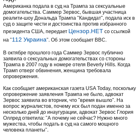
Американка подала в суд на Трампа за сексуальные
домогательства. Саммер Зервос, бывшая участница
реалити-шоу Дональда Трампа "Кандидат", подала иск в
суд о защите чести и достоинства против избранного
Цензор.НЕТ
президента США, передает
со ссылкой
112 Украина
на "
". Об этом сообщает BBC.
В октябре прошлого года Саммер Зервос публично
заявила о сексуальных домогательствах со стороны
Трампа в 2007 году в номере отеля Beverly Hills. Когда
Трамп отверг обвинения, женщина требовала
опровержения.
Как сообщает американская газета USA Today, поскольку
опровержение заявления Трампа не было, адвокат
Зервос заявила во вторник, что "время вышло". На
вопрос журналистов, почему иск был подан именно за
несколько дней до инаугурации, адвокат Зервос Глория
Оллред ответила: "А почему не сейчас? Нужно много
мужества, чтобы подать в суд на самого мощного
человека планеты".