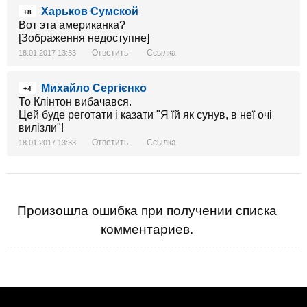
Харьков Сумской
+8
Вот эта американка?
[Зображення недоступне]
Ответить
Ссылка
18.01.2017 13:33
Михайло Сергієнко
+4
То Клінтон вибачався.
Цей буде реготати і казати "Я їй як сунув, в неї очі
вилізли"!
Ответить
Ссылка
18.01.2017 13:33
Произошла ошибка при получении списка
комментариев.