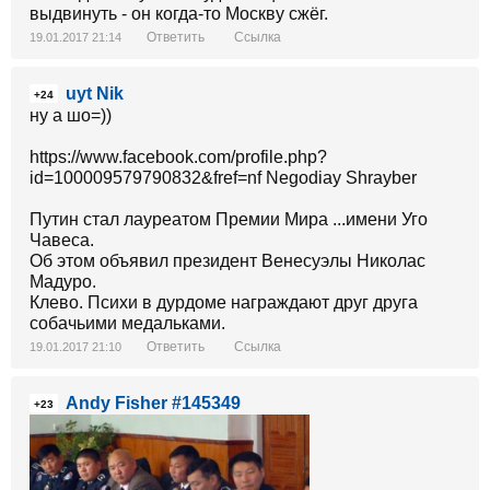
выдвинуть - он когда-то Москву сжёг.
Ответить
Ссылка
19.01.2017 21:14
uyt Nik
+24
ну а шо=))
https://www.facebook.com/profile.php?
id=100009579790832&fref=nf Negodiay Shrayber
Путин стал лауреатом Премии Мира ...имени Уго
Чавеса.
Об этом объявил президент Венесуэлы Николас
Мадуро.
Клево. Психи в дурдоме награждают друг друга
собачьими медальками.
Ответить
Ссылка
19.01.2017 21:10
Andy Fisher #145349
+23