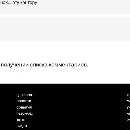
ах... эту контору.
получении списка комментариев.
ЦЕНЗОР.НЕТ
У
НОВОСТИ
М
СОБЫТИЯ
У
РЕЗОНАНС
А
ФОТО
Р
ВИДЕО