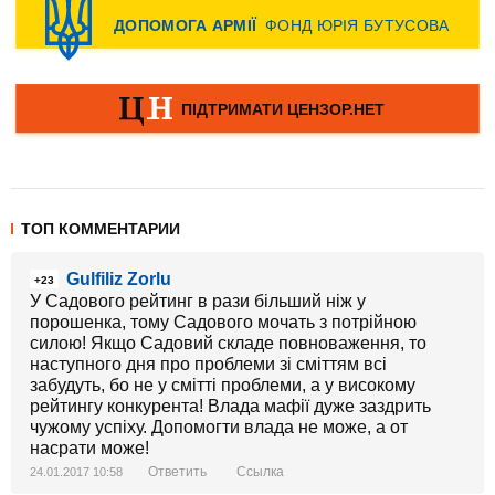
ТОП КОММЕНТАРИИ
Gulfiliz Zorlu
+23
У Садового рейтинг в рази більший ніж у
порошенка, тому Садового мочать з потрійною
силою! Якщо Садовий складе повноваження, то
наступного дня про проблеми зі сміттям всі
забудуть, бо не у смітті проблеми, а у високому
рейтингу конкурента! Влада мафії дуже заздрить
чужому успіху. Допомогти влада не може, а от
насрати може!
Ответить
Ссылка
24.01.2017 10:58