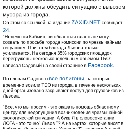
которой должны обсудить ситуацию с вывозом
мусора из города.
ZAXID.NET
Об этом со ссылкой на издание
сообщает
24.
"Неделю ни Кабмин, ни областная власть не могут
созвать по просьбе города комиссии по чрезвычайным
ситуациям. При этом блокада Львова только
усиливается. На сегодня 35% городских площадок
перегружены нескольконедельным объемом ТБО", -
Facebook.
написал Садовый на своей странице в
все полигоны
По словам Садового
, на которые
временно возили ТБО из города, в течение нескольких
дней организовано закрывают доступ для грузовиков из
Львова.
"Все, что мы просим - это оказать помощь областному
центру для недопущения возникновения чрезвычайной
экологической ситуации. А букв Л в словосочетании
ЛОГА - это точно" Львов "? А на картах, которые висят в
Кабмине, Львов это часть Украины?" - спросил Андрей