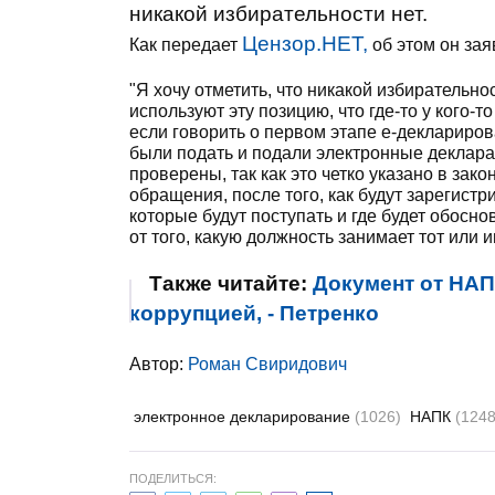
никакой избирательности нет.
Цензор.НЕТ,
Как передает
об этом он зая
"Я хочу отметить, что никакой избирательно
используют эту позицию, что где-то у кого-т
если говорить о первом этапе е-деклариро
были подать и подали электронные деклар
проверены, так как это четко указано в зак
обращения, после того, как будут зарегист
которые будут поступать и где будет обосн
от того, какую должность занимает тот или 
Также читайте:
Документ от НАП
коррупцией, - Петренко
Автор:
Роман Свиридович
электронное декларирование
(1026)
НАПК
(1248
ПОДЕЛИТЬСЯ: