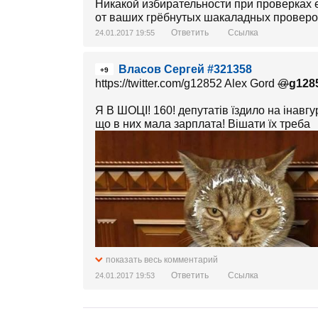
Никакой избирательности при проверках е
от ваших грёбнутых шакаладных проверо
Ответить
Ссылка
24.01.2017 19:55
Власов Сергей #321358
+9
@
g128
Я В ШОЦІ! 160! депутатів їздило на інавгу
що в них мала зарплата! Вішати їх треба
показать весь комментарий
Ответить
Ссылка
24.01.2017 19:53