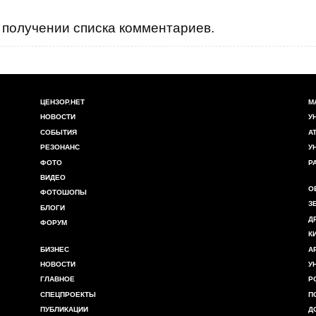
получении списка комментариев.
ЦЕНЗОР.НЕТ
М
НОВОСТИ
У
СОБЫТИЯ
А
РЕЗОНАНС
У
ФОТО
Р
ВИДЕО
О
ФОТОШОПЫ
З
БЛОГИ
Д
ФОРУМ
К
БИЗНЕС
А
НОВОСТИ
У
ГЛАВНОЕ
Р
СПЕЦПРОЕКТЫ
П
ПУБЛИКАЦИИ
Д