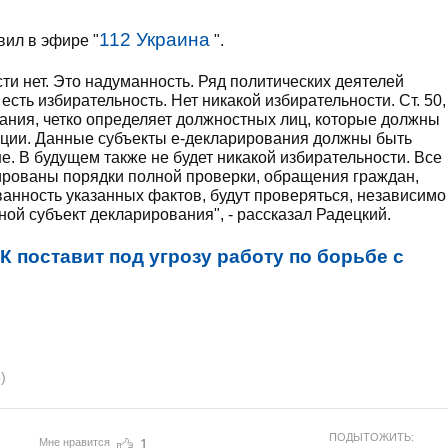
112 Украина
вил в эфире "
".
сти нет. Это надуманность. Ряд политических деятелей
о есть избирательность. Нет никакой избирательности. Ст. 50,
вания, четко определяет должностных лиц, которые должны
ации. Данные субъекты е-декларирования должны быть
оне. В будущем также не будет никакой избирательности. Все
рированы порядки полной проверки, обращения граждан,
ованность указанных фактов, будут проверяться, независимо
иной субъект декларирования", - рассказал Радецкий.
К поставит под угрозу работу по борьбе с
)
ПОДЫТОЖИТЬ:
Мне нравится
1