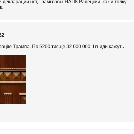
-деклараций нет, - замглавы НАПК Радецкий, как и толку
к.
52
рацію Трампа. По $200 тис.це 32 000 000! І гниди кажуть