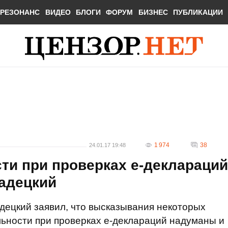
РЕЗОНАНС
ВИДЕО
БЛОГИ
ФОРУМ
БИЗНЕС
ПУБЛИКАЦИИ
1 974
38
24.01.17 19:48
ти при проверках е-деклараций
Радецкий
децкий заявил, что высказывания некоторых
ьности при проверках е-деклараций надуманы и