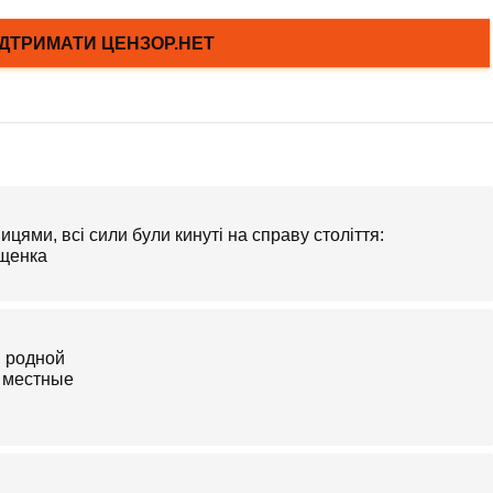
цями, всі сили були кинуті на справу століття:
ащенка