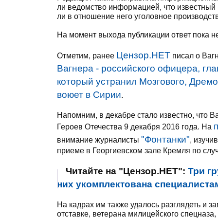
ли ведомство информацией, что известный р
ли в отношение него уголовное производств
На момент выхода публикации ответ пока н
Цензор.НЕТ
Отметим, ранее
писал о Ваг
Вагнера - российского офицера, гл
который устранил Мозгового, Дремо
воюет в Сирии
.
Напомним, в декабре стало известно, что Ва
Героев Отечества 9 декабря 2016 года. На
"Фонтанки"
внимание журналисты
, изуч
приеме в Георгиевском зале Кремля по слу
Читайте на "Цензор.НЕТ":
Три г
них укомплектована специалиста
На кадрах им также удалось разглядеть и з
отставке, ветерана милицейского спецназа,