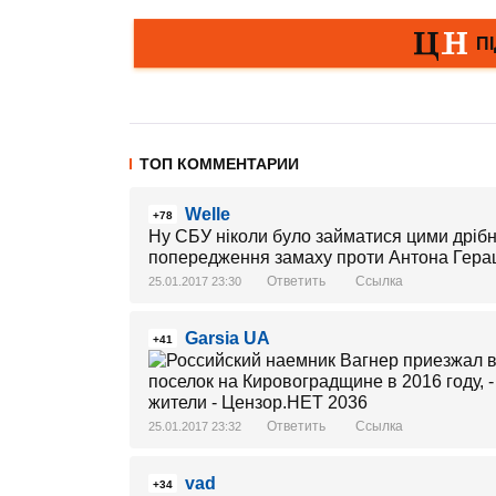
ТОП КОММЕНТАРИИ
Welle
+78
Ну СБУ ніколи було займатися цими дрібни
попередження замаху проти Антона Гер
Ответить
Ссылка
25.01.2017 23:30
Garsia UA
+41
Ответить
Ссылка
25.01.2017 23:32
vad
+34