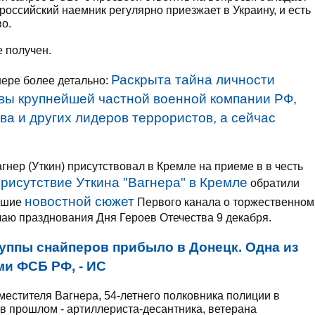
оссийский наемник регулярно приезжает в Украину, и есть
о.
е получен.
Раскрыта тайна личности
нере более детально:
авы крупнейшей частной военной компании РФ,
ва и других лидеров террористов, а сейчас
гнер (Уткин) присутствовал в Кремле на приеме в в честь
присутствие Уткина "Вагнера" в Кремле
обратили
новостной сюжет
ившие
Первого канала о торжественном
чаю празднования Дня Героев Отечества 9 декабря.
руппы снайперов прибыло в Донецк. Одна из
ми ФСБ РФ, - ИС
аместителя Вагнера, 54-летнего полковника полиции в
 в прошлом - артиллериста-десантника, ветерана