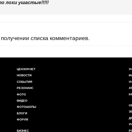
о лохи ушастые!!!!!
получении списка комментариев.
ЦЕНЗОР.НЕТ
У
НОВОСТИ
М
СОБЫТИЯ
У
РЕЗОНАНС
А
ФОТО
Р
ВИДЕО
О
ФОТОШОПЫ
З
БЛОГИ
Д
ФОРУМ
У
БИЗНЕС
Р