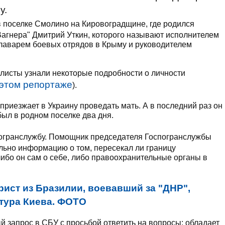
у.
 поселке Смолино на Кировоградщине, где родился
агнера" Дмитрий Уткин, которого называют исполнителем
главарем боевых отрядов в Крыму и руководителем
исты узнали некоторые подробности о личности
этом репортаже
).
приезжает в Украину проведать мать. А в последний раз он
ыл в родном поселке два дня.
огранслужбу. Помощник председателя Госпогранслужбы
ьно информацию о том, пересекал ли границу
ибо он сам о себе, либо правоохранительные органы в
рист из Бразилии, воевавший за "ДНР",
атура Киева. ФОТО
запрос в СБУ с просьбой ответить на вопросы: обладает