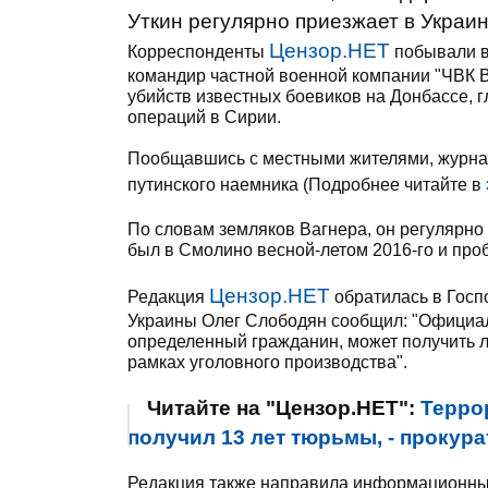
Уткин регулярно приезжает в Украин
Цензор.НЕТ
Корреспонденты
побывали в
командир частной военной компании "ЧВК В
убийств известных боевиков на Донбассе, 
операций в Сирии.
Пообщавшись с местными жителями, журнал
путинского наемника (Подробнее читайте в
По словам земляков Вагнера, он регулярно 
был в Смолино весной-летом 2016-го и проб
Цензор.НЕТ
Редакция
обратилась в Госп
Украины Олег Слободян сообщил: "Официал
определенный гражданин, может получить л
рамках уголовного производства".
Читайте на "Цензор.НЕТ":
Терро
получил 13 лет тюрьмы, - прокур
Редакция также направила информационный 