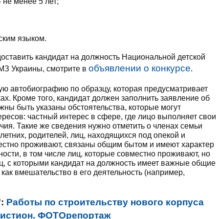
 не менее 5 лет;
ским языком.
оставить кандидат на должность Национальной детской
объявлении о конкурсе
МЗ Украины, смотрите в
.
ую автобиографию по образцу, которая предусматривает
ах. Кроме того, кандидат должен заполнить заявление об
жны быть указаны обстоятельства, которые могут
ресов: частный интерес в сфере, где лицо выполняет свои
ия. Такие же сведения нужно отметить о членах семьи
летних, родителей, лиц, находящихся под опекой и
местно проживают, связаны общим бытом и имеют характер
ости, в том числе лиц, которые совместно проживают, но
лиц, с которыми кандидат на должность имеет важные общие
как вмешательство в его деятельность (например,
":
Работы по строительству нового корпуса
 Кистион. ФОТОрепортаж