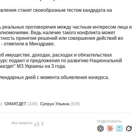
аявления станет своеобразным тестом кандидата на
ть реальные противоречия между частным интересом лица и
олномочиями. Ведь наличие такого конфликта может
стность принятия решений или совершения действий во
- отметили в Минздраве.
б имуществе, доходах, расходах и обязательствах
нкурс подают и предложения по развитию Национальной
атдет" МЗ Украины на 3 года.
алендарных дней с момента объявления конкурса.
)
ОХМАТДЕТ
(249)
Супрун Ульяна
(638)
ПОДЫТОЖИТЬ:
Мне нравится
1