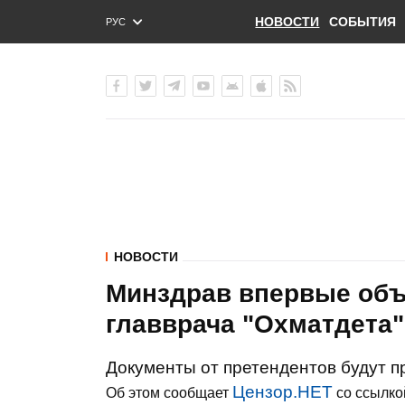
НОВОСТИ
СОБЫТИЯ
РУС
ENG
УКР
НОВОСТИ
Минздрав впервые объ
главврача "Охматдета"
Документы от претендентов будут п
Цензор.НЕТ
Об этом сообщает
со ссылко