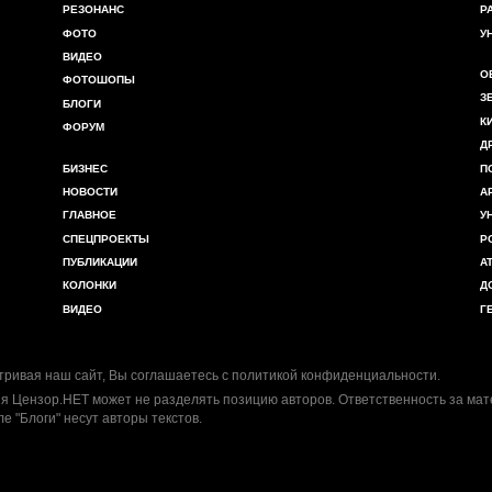
РЕЗОНАНС
Р
ФОТО
У
ВИДЕО
О
ФОТОШОПЫ
З
БЛОГИ
К
ФОРУМ
Д
БИЗНЕС
П
НОВОСТИ
А
ГЛАВНОЕ
У
СПЕЦПРОЕКТЫ
Р
ПУБЛИКАЦИИ
А
КОЛОНКИ
Д
ВИДЕО
Г
ривая наш сайт, Вы соглашаетесь с
политикой конфиденциальности
.
я Цензор.НЕТ может не разделять позицию авторов. Ответственность за ма
ле "Блоги" несут авторы текстов.