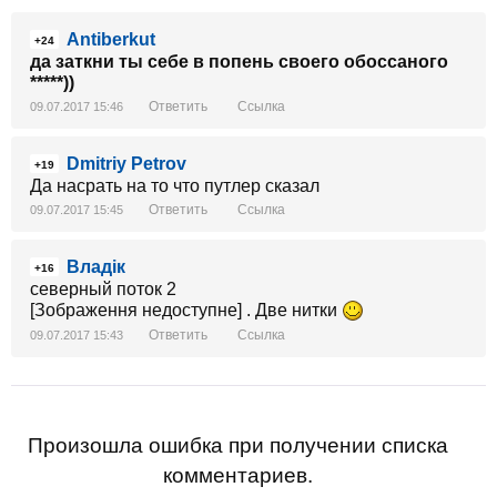
Antiberkut
+24
да заткни ты себе в попень своего обоссаного
*****))
Ответить
Ссылка
09.07.2017 15:46
Dmitriy Petrov
+19
Да насрать на то что путлер сказал
Ответить
Ссылка
09.07.2017 15:45
Владік
+16
северный поток 2
[Зображення недоступне] . Две нитки
Ответить
Ссылка
09.07.2017 15:43
Произошла ошибка при получении списка
комментариев.