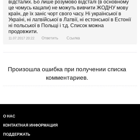
відсталих. Бо лише розумово відсталі (в основному
це чомусь кацапи) не можуть вивчити ЖОДНУ мову
країн, де їх заніс чорт свого часу. Ні української в
Україні, ні латвійської в Латвії, ні естонської в Естонії
ні польської в Польщі і т.д. Список можна
продовжити.
Ответить
Ссылка
11.07.2017 20:22
Произошла ошибка при получении списка
комментариев.
О НАС
КОНТАКТНАЯ ИНФОРМАЦИЯ
ПОДДЕРЖАТЬ