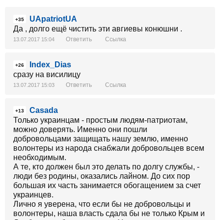
UApatriotUA
+35
Да , долго ещё чистить эти авгиевы конюшни .
Ответить
Ссылка
13.07.2017 15:04
Index_Dias
+26
сразу на висилицу
Ответить
Ссылка
13.07.2017 15:03
Casada
+13
Только украинцам - простым людям-патриотам,
можно доверять. Именно они пошли
добровольцами защищать нашу землю, именно
волонтеры из народа снабжали добровольцев всем
необходимым.
А те, кто должен был это делать по долгу службы, -
люди без родины, оказались лайном. До сих пор
большая их часть занимается обогащением за счет
украинцев.
Лично я уверена, что если бы не добровольцы и
волонтеры, наша власть сдала бы не только Крым и