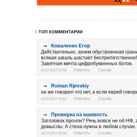
ТОП КОММЕНТАРИИ
Коваленко Егор
+4
Действительно, зачем обустроенная грани
всякая шваль шастает беспрепятственно!
Заветная мечта цифробуквенных ботов.
Ответить
Ссылка
14.07.2017 13:52
Roman Rjevskiy
+4
он же говорил что нет, а если еврей говори
Ответить
Ссылка
14.07.2017 13:52
Проверка на вшивость
+4
Заголовок прочли? Речь вовсе не об НФ, 
домыслы. А стена нужна в любом случае.
Ответить
Ссылка
14.07.2017 15:01