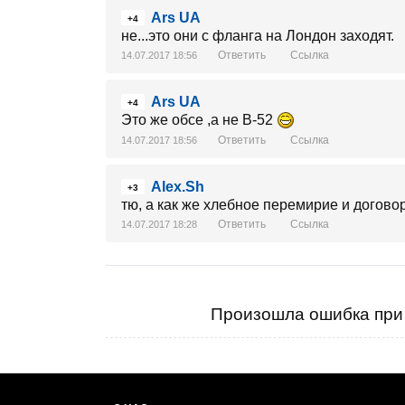
Ars UA
+4
не...это они с фланга на Лондон заходят.
Ответить
Ссылка
14.07.2017 18:56
Ars UA
+4
Это же обсе ,а не В-52
Ответить
Ссылка
14.07.2017 18:56
Alex.Sh
+3
тю, а как же хлебное перемирие и догово
Ответить
Ссылка
14.07.2017 18:28
Произошла ошибка при 