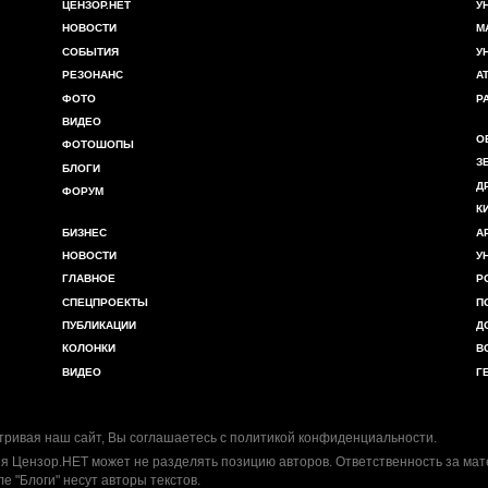
ЦЕНЗОР.НЕТ
У
НОВОСТИ
М
СОБЫТИЯ
У
РЕЗОНАНС
А
ФОТО
Р
ВИДЕО
О
ФОТОШОПЫ
З
БЛОГИ
Д
ФОРУМ
К
БИЗНЕС
А
НОВОСТИ
У
ГЛАВНОЕ
Р
СПЕЦПРОЕКТЫ
П
ПУБЛИКАЦИИ
Д
КОЛОНКИ
В
ВИДЕО
Г
ривая наш сайт, Вы соглашаетесь с
политикой конфиденциальности
.
я Цензор.НЕТ может не разделять позицию авторов. Ответственность за ма
ле "Блоги" несут авторы текстов.