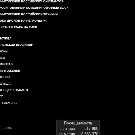
НИЧТОЖЕНИЕ РОССИЙСКИХ ОККУПАНТОВ
АССИРОВАННЫЙ КОМБИНИРОВАННЫЙ УДАР
НИЧТОЖЕНИЕ РОССИЙСКОЙ ТЕХНИКИ
ТАКА ДРОНОВ НА РЕГИОНЫ РФ
АКЕТНАЯ АТАКА НА КИЕВ
БСТРЕЛ
ЕЛЕНСКИЙ ВЛАДИМИР
РОНЫ
ИЕВ
РМИЯ РФ
НИЧТОЖЕНИЕ
ОССИЯ
ОЛЬША
ОНЕЦКАЯ ОБЛАСТЬ
СУ
ЕНШТАБ ВС
Посещаемость
териалы
за вчера
517 980
за месяц
12 586 370