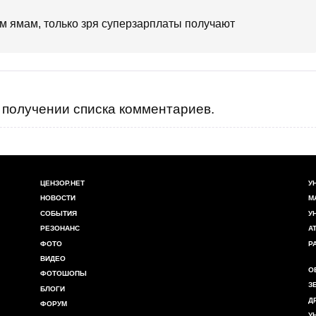
ым ямам, только зря суперзарплаты получают
получении списка комментариев.
ЦЕНЗОР.НЕТ
У
НОВОСТИ
М
СОБЫТИЯ
У
РЕЗОНАНС
А
ФОТО
Р
ВИДЕО
О
ФОТОШОПЫ
З
БЛОГИ
Д
ФОРУМ
У