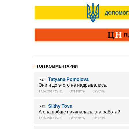
ТОП КОММЕНТАРИИ
Tatyana Pomolova
+17
Они и до этого не надрывались.
Ответить
Ссылка
17.07.2017 22:21
Slithy Tove
+12
А она вобще начиналась, эта работа?
Ответить
Ссылка
17.07.2017 22:21