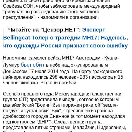
применила свое право вето во время заседания
Совбеза ООН, чтобы заблокировать международный
трибунал по расследованию этого мерзкого
преступления", - напомнили в организации.
Читайте на "Цензор.НЕТ":
Эксперт
Bellingcat Толер о трагедии МН17: Надеюсь,
что однажды Россия признает свою ошибку
Напомним, самолет рейса МН17 Амстердам - Куала-
был сбит
Лумпур
в небе над оккупированным
Донбассом 17 июля 2014 года. На борту гражданского
лайнера находились 298 человек - 283 пассажира и 15
членов экипажа. Все они погибли.
Осенью прошлого года Международная следственная
группа (JIT) представила выводы, согласно которым
малайзийский "Боинг" был поражен ракетой "земля-
воздух" из установки "Бук", стрелявшей из района
донбасского городка Снежное (в тот момент находился
под контролем "ДНР"). Следственная группа
представлена пятью странами: Малайзия, Нидерланды,