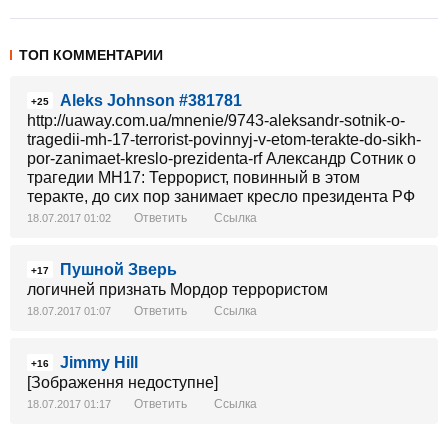
ТОП КОММЕНТАРИИ
Aleks Johnson #381781
+25
http://uaway.com.ua/mnenie/9743-aleksandr-sotnik-o-
tragedii-mh-17-terrorist-povinnyj-v-etom-terakte-do-sikh-
por-zanimaet-kreslo-prezidenta-rf Александр Сотник о
трагедии MH17: Террорист, повинный в этом
теракте, до сих пор занимает кресло президента РФ
Ответить
Ссылка
18.07.2017 01:02
Пушной Зверь
+17
логичней признать Мордор террористом
Ответить
Ссылка
18.07.2017 01:07
Jimmy Hill
+16
[Зображення недоступне]
Ответить
Ссылка
18.07.2017 01:17