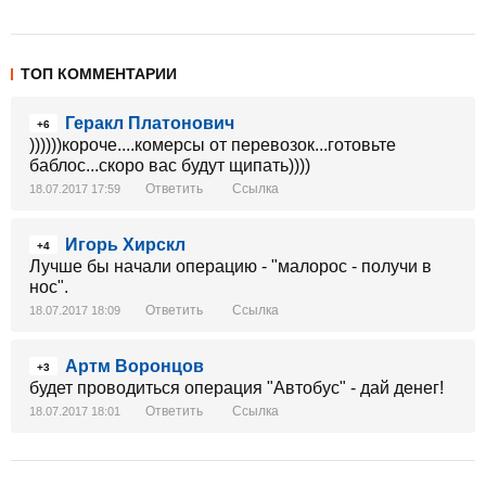
ТОП КОММЕНТАРИИ
Геракл Платонович
+6
))))))короче....комерсы от перевозок...готовьте
баблос...скоро вас будут щипать))))
Ответить
Ссылка
18.07.2017 17:59
Игорь Хирскл
+4
Лучше бы начали операцию - "малорос - получи в
нос".
Ответить
Ссылка
18.07.2017 18:09
Артм Воронцов
+3
будет проводиться операция "Автобус" - дай денег!
Ответить
Ссылка
18.07.2017 18:01