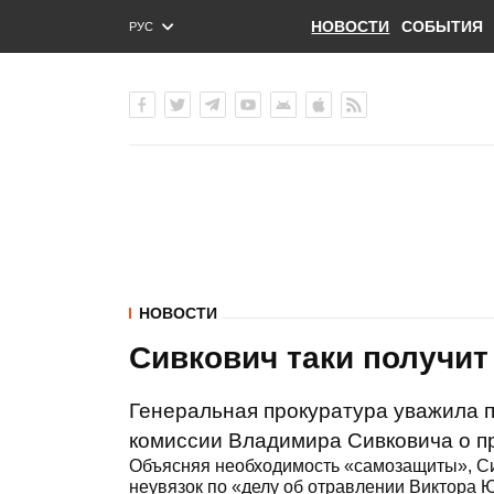
НОВОСТИ
СОБЫТИЯ
РУС
ENG
УКР
НОВОСТИ
Сивкович таки получит
Генеральная прокуратура уважила 
комиссии Владимира Сивковича о п
Объясняя необходимость «самозащиты», Сив
неувязок по «делу об отравлении Виктора Ю