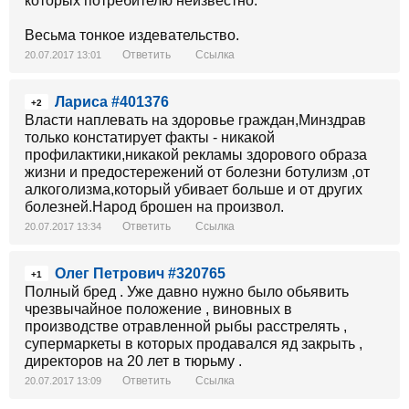
которых потребителю неизвестно."
Весьма тонкое издевательство.
Ответить
Ссылка
20.07.2017 13:01
Лариса #401376
+2
Власти наплевать на здоровье граждан,Минздрав
только констатирует факты - никакой
профилактики,никакой рекламы здорового образа
жизни и предостережений от болезни ботулизм ,от
алкоголизма,который убивает больше и от других
болезней.Народ брошен на произвол.
Ответить
Ссылка
20.07.2017 13:34
Олег Петрович #320765
+1
Полный бред . Уже давно нужно было обьявить
чрезвычайное положение , виновных в
производстве отравленной рыбы расстрелять ,
супермаркеты в которых продавался яд закрыть ,
директоров на 20 лет в тюрьму .
Ответить
Ссылка
20.07.2017 13:09