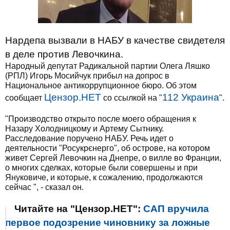
Нардепа вызвали в НАБУ в качестве свидетеля
в деле против Левочкина.
Народный депутат Радикальной партии Олега Ляшко
(РПЛ) Игорь Мосийчук прибыл на допрос в
Национальное антикоррупционное бюро. Об этом
Цензор.НЕТ
112 Украина
сообщает
со ссылкой на "
".
"Производство открыто после моего обращения к
Назару Холодницкому и Артему Сытнику.
Расследование поручено НАБУ. Речь идет о
деятельности "Росукрєнерго", об острове, на котором
живет Сергей Левочкин на Днепре, о вилле во Франции,
о многих сделках, которые были совершены и при
Януковиче, и которые, к сожалению, продолжаются
сейчас ", - сказал он.
Читайте на "Цензор.НЕТ":
САП вручила
первое подозрение чиновнику за ложные