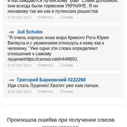
и наслаждаются путинскому "раю" Совки долбаные,
они всегда были тормозом УКРАИНЕ. Я их
ненавижу так же как и путинских рашистов
Ответить
Ссылка
21.07.2017 21:17
Juli Schubs
+20
"Я очень хорошо знаю мэра Кривого Рога Юрия
Вилкула и с уважением отношусь к нему как к
человеку. "Уже одни эти слова определяют
отношение к самому
луценкоhttps://censor.net/n448691
Ответить
Ссылка
21.07.2017 18:22
Григорий Барковский #222268
+14
Иди спать Луценко! Хватит уже нам лапши.
Ответить
Ссылка
21.07.2017 18:21
Произошла ошибка при получении списка