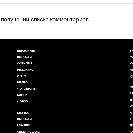
получении списка комментариев.
ЦЕНЗОР.НЕТ
У
НОВОСТИ
М
СОБЫТИЯ
У
РЕЗОНАНС
А
ФОТО
У
ВИДЕО
О
ФОТОШОПЫ
З
БЛОГИ
Д
ФОРУМ
Р
БИЗНЕС
А
НОВОСТИ
У
ГЛАВНОЕ
Д
СПЕЦПРОЕКТЫ
К