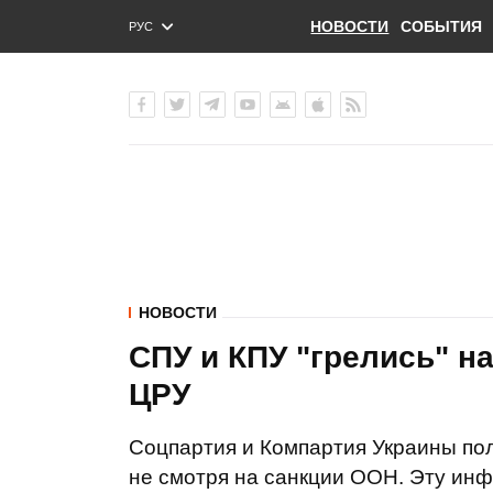
НОВОСТИ
СОБЫТИЯ
РУС
ENG
УКР
НОВОСТИ
СПУ и КПУ "грелись" н
ЦРУ
Соцпартия и Компартия Украины по
не смотря на санкции ООН. Эту ин