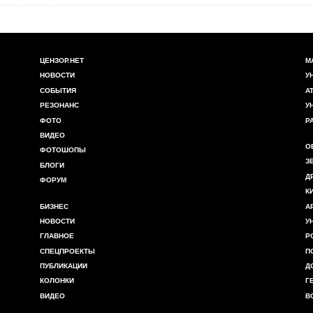
ЦЕНЗОР.НЕТ
М
НОВОСТИ
У
СОБЫТИЯ
А
РЕЗОНАНС
У
ФОТО
Р
ВИДЕО
О
ФОТОШОПЫ
З
БЛОГИ
Д
ФОРУМ
К
БИЗНЕС
А
НОВОСТИ
У
ГЛАВНОЕ
Р
СПЕЦПРОЕКТЫ
П
ПУБЛИКАЦИИ
Д
КОЛОНКИ
Г
ВИДЕО
В