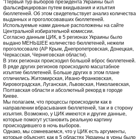
"Первый тур выборов президента Украины был
фальсифицирован путем вкидывания и изъятия
бюллетеней. Об этом свидетельствует анализ количества
выданных и проголосовавших бюллетеней.
Используемые нами данные расположены на сайте
Центральной избирательной комиссии.
Согласно данным ЦИК, в 5 регионах Украины было
выдано МЕНЬШЕЕ количество бюллетеней, нежели
проголосовало (АР Крым, Днепропетровская, Донецкая,
Черкасская, Черниговская области).
В этих регионах происходил большой вброс бюллетеней.
В ряде других регионов происходило масштабное
изъятие бюллетеней. Больше других в этом плане
отличились Житомирская, Ивано-Франковская,
Кировоградская, Луганская, Львовская, Николаевская,
Полтавская области и абсолютный рекорд в городе
Киеве.
Мы полагаем, что процессы происходили как в
направлении вбрасывания бюллетеней, так и в сторону
изъятия. Возможно, у ЦИК имеются и другие данные,
которые помогут установить реальную картину
происходившего в ночь выборов.
Однако, мы сомневаемся, что у ЦИК есть аргументы,
которые объяснят, как в 5 областях Украины в урны было