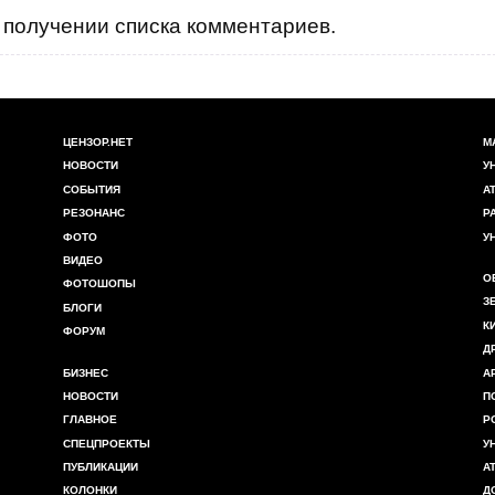
получении списка комментариев.
ЦЕНЗОР.НЕТ
М
НОВОСТИ
У
СОБЫТИЯ
А
РЕЗОНАНС
Р
ФОТО
У
ВИДЕО
О
ФОТОШОПЫ
З
БЛОГИ
К
ФОРУМ
Д
БИЗНЕС
А
НОВОСТИ
П
ГЛАВНОЕ
Р
СПЕЦПРОЕКТЫ
У
ПУБЛИКАЦИИ
А
КОЛОНКИ
Д