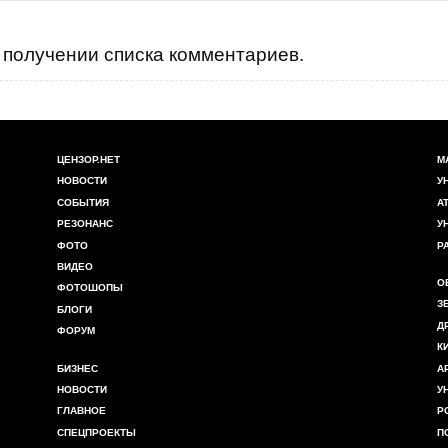
получении списка комментариев.
ЦЕНЗОР.НЕТ
М
НОВОСТИ
У
СОБЫТИЯ
А
РЕЗОНАНС
У
ФОТО
Р
ВИДЕО
О
ФОТОШОПЫ
З
БЛОГИ
Д
ФОРУМ
К
БИЗНЕС
А
НОВОСТИ
У
ГЛАВНОЕ
Р
СПЕЦПРОЕКТЫ
П