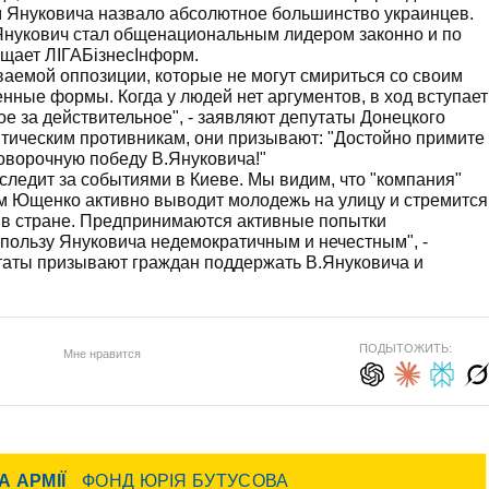
 Януковича назвало абсолютное большинство украинцев.
. Янукович стал общенациональным лидером законно и по
бщает ЛІГАБізнесІнформ.
ываемой оппозиции, которые не могут смириться со своим
нные формы. Когда у людей нет аргументов, в ход вступает
е за действительное", - заявляют депутаты Донецкого
итическим противникам, они призывают: "Достойно примите
оворочную победу В.Януковича!"
следит за событиями в Киеве. Мы видим, что "компания"
ом Ющенко активно выводит молодежь на улицу и стремится
 в стране. Предпринимаются активные попытки
пользу Януковича недемократичным и нечестным", -
путаты призывают граждан поддержать В.Януковича и
ПОДЫТОЖИТЬ:
Мне нравится