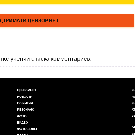
получении списка комментариев.
ЦЕНЗОР.НЕТ
У
НОВОСТИ
М
СОБЫТИЯ
У
РЕЗОНАНС
А
ФОТО
Р
ВИДЕО
О
ФОТОШОПЫ
З