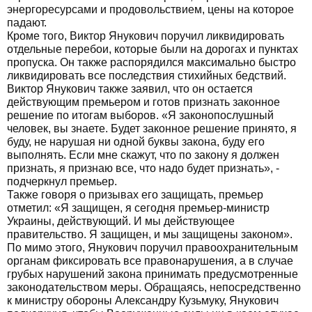
энергоресурсами и продовольствием, цены на которое
падают.
Кроме того, Виктор Янукович поручил ликвидировать
отдельные перебои, которые были на дорогах и пунктах
пропуска. Он также распорядился максимально быстро
ликвидировать все последствия стихийных бедствий.
Виктор Янукович также заявил, что он остается
действующим премьером и готов признать законное
решение по итогам выборов. «Я законопослушный
человек, вы знаете. Будет законное решение принято, я
буду, не нарушая ни одной буквы закона, буду его
выполнять. Если мне скажут, что по закону я должен
признать, я признаю все, что надо будет признать», -
подчеркнул премьер.
Также говоря о призывах его защищать, премьер
отметил: «Я защищен, я сегодня премьер-министр
Украины, действующий. И мы действующее
правительство. Я защищен, и мы защищены законом».
По мимо этого, Янукович поручил правоохранительным
органам фиксировать все правонарушения, а в случае
грубых нарушений закона принимать предусмотренные
законодательством меры. Обращаясь, непосредственно
к министру обороны Александру Кузьмуку, Янукович