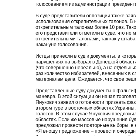
голосованием из администрации президент
В суде представители оппозиции также зая
использования открепительных талонов. В н
открепительным талонам более 10 раз. Та
его представители отметили в суде, что не
открепительными талонами, так как у штаба
накануне голосования.
Истцы принесли в суд и документы, в кото
нарушениях на выборах в Донецкой области
(что совершенно нереально), а на отдельн
раз количество избирателей, внесенных в с
материалам дела. Ожидается, что свое реш
Представленные суду документы о фальсиф
маневра. В этой ситуации он начал торгова
Янукович заявил о готовности признать фа
втором туре в восточных областях Украины,
голосов. В этом случае Янукович предложи
областях. Если же массовые нарушения бу
предложил провести повторные выборы, в к
«Я вношу предложение – провести очередн