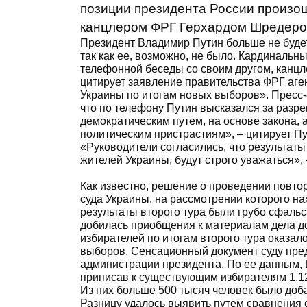
позиции президента России произо
канцлером ФРГ Герхардом Шредеро
Президент Владимир Путин больше не будет
так как ее, возможно, не было. Кардинальн
телефонной беседы со своим другом, канц
цитирует заявление правительства ФРГ аге
Украины по итогам новых выборов». Пресс-
что по телефону Путин высказался за разр
демократическим путем, на основе закона,
политическим пристрастиям», – цитирует П
«Руководители согласились, что результаты
жителей Украины, будут строго уважаться», –
Как известно, решение о проведении повто
суда Украины, на рассмотрении которого н
результаты второго тура были грубо сфаль
добилась приобщения к материалам дела до
избирателей по итогам второго тура оказал
выборов. Сенсационный документ суду пре
администрации президента. По ее данным, 
приписав к существующим избирателям 1,1
Из них больше 500 тысяч человек было доб
Разницу удалось выявить путем сравнения