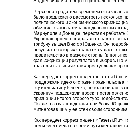
Андреевичу, и я говорю официально, чтобы 
Верховная рада тем временем отказалась о
было предложено рассмотреть несколько пр
политического и экономического кризиса (и
объявил о замораживании депозитных вкладо
Мариуполе и Донецке, перестали работать
Украина» проект предлагал отправить весь 
трибуну вышел Виктор Ющенко. Он подробно
результате которых страна оказалась в тя
правительство в расколе страны (в попытке
фальсификации результатов выборов. По м
трактоваться иначе как «преступление прот
Как передает корреспондент «Газеты.Ru», и
поддержали идею отставки правительства.
эту инициативу Ющенко, не голосовали, за
Украину» поддержали проект постановлени
признании итогов второго тура недействит
После того как представители блока Ющен
митинговавшим у ее стен своим сторонника
Как передает корреспондент «Газеты.Ru», т
подъезд и смела на своем пути металлоиск