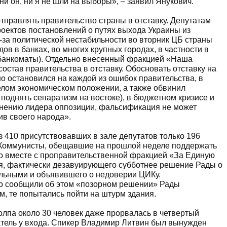
ни он, ни я не шли на выборы», – заявил Янукович.
тправлять правительство страны в отставку. Депутатам
оектов постановлений о путях выхода Украины из
з-за политической нестабильности во вторник ЦБ страны
в в банках, во многих крупных городах, в частности в
 банкоматы). Отдельно внесенный фракцией «Наша
состав правительства в отставку. Обосновать отставку на
 остановился на каждой из ошибок правительства, в
желом экономическом положении, а также обвинил
 поднять сепаратизм на востоке), в бюджетном кризисе и
нению лидера оппозиции, фальсификация не может
ив своего народа».
з 410 присутствовавших в зале депутатов только 196
 Коммунисты, обещавшие на прошлой неделе поддержать
то вместе с проправительственной фракцией «За Единую
я, фактически дезавуирующего субботнее решение Рады о
ельными и объявившего о недоверии ЦИКу.
ко сообщили об этом «позорном решении» Рады
м, те попытались пойти на штурм здания.
олпа около 30 человек даже прорвалась в четвертый
атель у входа. Спикер Владимир Литвин был вынужден