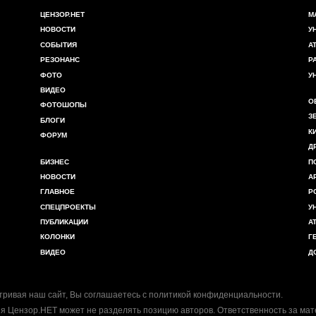
ЦЕНЗОР.НЕТ
М
НОВОСТИ
У
СОБЫТИЯ
А
РЕЗОНАНС
Р
ФОТО
У
ВИДЕО
О
ФОТОШОПЫ
З
БЛОГИ
К
ФОРУМ
Д
БИЗНЕС
П
НОВОСТИ
А
ГЛАВНОЕ
Р
СПЕЦПРОЕКТЫ
У
ПУБЛИКАЦИИ
А
КОЛОНКИ
Г
ВИДЕО
Д
ривая наш сайт, Вы соглашаетесь с
политикой конфиденциальности
.
я Цензор.НЕТ может не разделять позицию авторов. Ответственность за ма