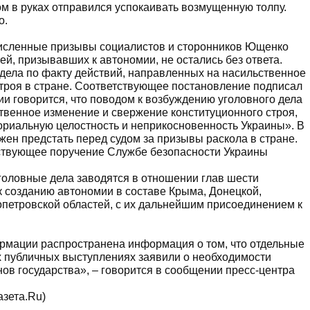
м в руках отправился успокаивать возмущенную толпу.
о.
численные призывы социалистов и сторонников Ющенко
ей, призывавших к автономии, не остались без ответа.
дела по факту действий, направленных на насильственное
троя в стране. Соответствующее постановление подписал
ии говорится, что поводом к возбуждению уголовного дела
твенное изменение и свержение конституционного строя,
ториальную целостность и неприкосновенность Украины». В
лжен предстать перед судом за призывы раскола в стране.
ствующее поручение Службе безопасности Украины
уголовные дела заводятся в отношении глав шести
 к созданию автономии в составе Крыма, Донецкой,
опетровской областей, с их дальнейшим присоединением к
ормации распространена информация о том, что отдельные
их публичных выступлениях заявили о необходимости
ов государства», – говорится в сообщении пресс-центра
азета.Ru)