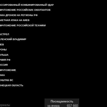
АССИРОВАННЫЙ КОМБИНИРОВАННЫЙ УДАР
НИЧТОЖЕНИЕ РОССИЙСКИХ ОККУПАНТОВ
ТАКА ДРОНОВ НА РЕГИОНЫ РФ
АКЕТНАЯ АТАКА НА КИЕВ
НИЧТОЖЕНИЕ РОССИЙСКОЙ ТЕХНИКИ
БСТРЕЛ
ЕЛЕНСКИЙ ВЛАДИМИР
ИЕВ
РОНЫ
ОЛЬША
РМИЯ РФ
ОССИЯ
НИЧТОЖЕНИЕ
ТАКА
ЕНШТАБ ВС
ОНЕЦКАЯ ОБЛАСТЬ
Посещаемость
териалы
за вчера
657 660