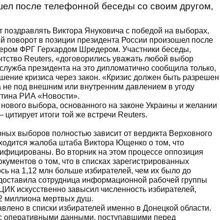
шел после телефонной беседы со своим другом,
 поздравлять Виктора Януковича с победой на выборах,
ый поворот в позиции президента России произошел после
лером ФРГ Герхардом Шредером. Участники беседы,
нтство Reuters, «договорились уважать любой выбор
служба президента на это дипломатично сообщила только,
ешение кризиса через закон. «Кризис должен быть разрешен
 а не под внешним или внутренним давлением в угоду
утина РИА «Новости».
 нового выбора, основанного на законе Украины и желании
 цитирует итоги той же встречи Reuters.
рных выборов полностью зависит от вердикта Верховного
аходится жалоба штаба Виктора Ющенко о том, что
сифицированы. Во вторник на этом процессе оппозиция
кументов о том, что в списках зарегистрированных
ось на 1,12 млн больше избирателей, чем их было до
доставила сотрудница информационной рабочей группы
ЦИК искусственно завысил численность избирателей,
2 миллиона мертвых душ.
авлено в списки избирателей именно в Донецкой области.
 с оперативными данными, поступавшими перед