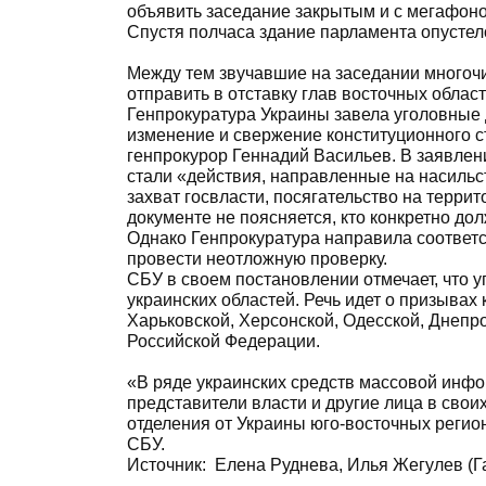
объявить заседание закрытым и с мегафоно
Спустя полчаса здание парламента опустел
Между тем звучавшие на заседании много
отправить в отставку глав восточных област
Генпрокуратура Украины завела уголовные 
изменение и свержение конституционного с
генпрокурор Геннадий Васильев. В заявлен
стали «действия, направленные на насильс
захват госвласти, посягательство на терри
документе не поясняется, кто конкретно до
Однако Генпрокуратура направила соответ
провести неотложную проверку.
СБУ в своем постановлении отмечает, что 
украинских областей. Речь идет о призывах
Харьковской, Херсонской, Одесской, Днепр
Российской Федерации.
«В ряде украинских средств массовой инф
представители власти и другие лица в сво
отделения от Украины юго-восточных регион
СБУ.
Источник:
Елена Руднева, Илья Жегулев (Г