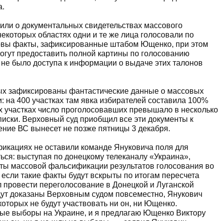
а.
вили о документальных свидетельствах массового
екоторых областях одни и те же лица голосовали по
ковы факты, зафиксированные штабом Ющенко, при этом
 могут предоставить полной картины по голосованию
 не было доступа к информации о выдаче этих талонов
рых зафиксированы фантастические данные о массовых
: на 400 участках там явка избирателей составила 100%
ых участках число проголосовавших превышало в несколько
писки. Верховный суд приобщил все эти документы к
ение ВС вынесет не позже пятницы 3 декабря.
икациях не оставили команде Януковича поля для
ться: выступая по донецкому телеканалу «Украина»,
кты массовой фальсификации результатов голосования во
 если такие факты будут вскрыты по итогам пересчета
л провести переголосование в Донецкой и Луганской
дут доказаны Верховным судом повсеместно, Янукович
оторых не будут участвовать ни он, ни Ющенко.
ые выборы на Украине, и я предлагаю Ющенко Виктору