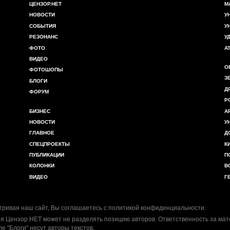
ЦЕНЗОР.НЕТ
М
НОВОСТИ
У
СОБЫТИЯ
У
РЕЗОНАНС
У
ФОТО
А
ВИДЕО
О
ФОТОШОПЫ
З
БЛОГИ
Д
ФОРУМ
Р
БИЗНЕС
А
НОВОСТИ
У
ГЛАВНОЕ
Д
СПЕЦПРОЕКТЫ
К
ПУБЛИКАЦИИ
П
КОЛОНКИ
В
ВИДЕО
Г
ривая наш сайт, Вы соглашаетесь с
политикой конфиденциальности
.
я Цензор.НЕТ может не разделять позицию авторов. Ответственность за ма
ле "Блоги" несут авторы текстов.