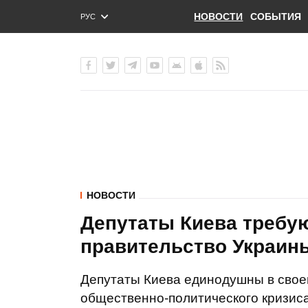
НОВОСТИ
СОБЫТИЯ
РУС
ENG
УКР
НОВОСТИ
Депутаты Киева требу
правительство Украин
Депутаты Киева единодушны в своем
общественно-политического кризис