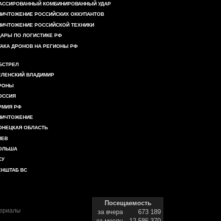
АССИРОВАННЫЙ КОМБИНИРОВАННЫЙ УДАР
НИЧТОЖЕНИЕ РОССИЙСКИХ ОККУПАНТОВ
НИЧТОЖЕНИЕ РОССИЙСКОЙ ТЕХНИКИ
ДАРЫ ПО ЛОГИСТИКЕ РФ
ТАКА ДРОНОВ НА РЕГИОНЫ РФ
БСТРЕЛ
ЕЛЕНСКИЙ ВЛАДИМИР
РОНЫ
ОССИЯ
РМИЯ РФ
НИЧТОЖЕНИЕ
ОНЕЦКАЯ ОБЛАСТЬ
ИЕВ
ОЛЬША
СУ
ЕНШТАБ ВС
Посещаемость
териалы
за вчера
673 189
за месяц
12 586 370