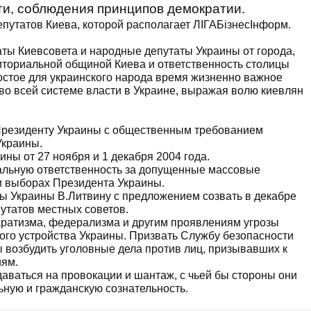
ти, соблюдения принципов демократии.
путатов Киева, которой располагает ЛІГАБізнесІнформ.
аты Киевсовета и народные депутаты Украины от города,
иториальной общиной Киева и ответственность столицы
ростое для украинского народа время жизненно важное
о всей системе власти в Украине, выражая волю киевлян
 Президенту Украины с общественным требованием
Украины.
ы от 27 ноября и 1 декабря 2004 года.
нальную ответственность за допущенные массовые
и выборах Президента Украины.
ы Украины В.Литвину с предложением созвать в декабре
путатов местных советов.
аратизма, федерализма и другим проявлениям угрозы
ого устройства Украины. Призвать Службу безопасности
 возбудить уголовные дела против лиц, призывавших к
иям.
аваться на провокации и шантаж, с чьей бы стороны они
ьную и гражданскую сознательность.