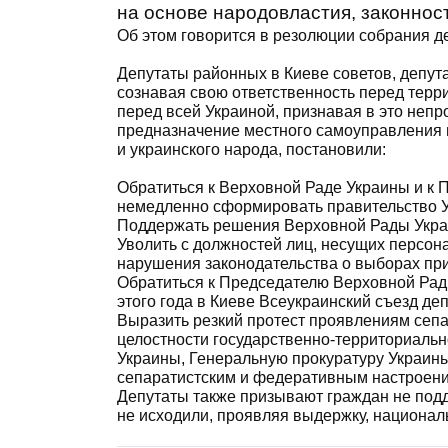
на основе народовластия, законнос
Об этом говорится в резолюции собрания де
Депутаты районных в Киеве советов, депут
сознавая свою ответственность перед терр
перед всей Украиной, признавая в это неп
предназначение местного самоуправления в
и украинского народа, постановили:
Обратиться к Верховной Раде Украины и к
немедленно сформировать правительство 
Поддержать решения Верховной Рады Украин
Уволить с должностей лиц, несущих персо
нарушения законодательства о выборах пр
Обратиться к Председателю Верховной Рад
этого года в Киеве Всеукраинский съезд де
Выразить резкий протест проявлениям сеп
целостности государственно-территориальн
Украины, Генеральную прокуратуру Украины
сепаратистским и федеративным настроен
Депутаты также призывают граждан не подд
не исходили, проявляя выдержку, национал