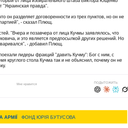
оторый от лица избирательного штаба Виктора Ющенко
т "Украинская правда".
то он разделяет договоренности из трех пунктов, но он не
партией", - сказал Плющ.
ей. "Вчера и позавчера от лица Кучмы заявлялось, что
ковича, и это является предпосылкой других решений. Но
оваривался", - добавил Плющ.
поехали лидеры фракций "давить Кучму": Бог с ним, с
я круглого стола Кучма так и не объяснил, почему он не
ку.
ПОДЫТОЖИТЬ:
Мне нравится