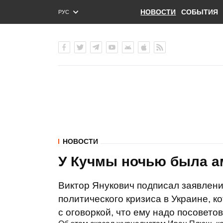
НОВОСТИ
СОБЫТИЯ
РУС
ENG
УКР
НОВОСТИ
У Кучмы ночью была а
Виктор Янукович подписал заявлени
политического кризиса в Украине, к
с оговоркой, что ему надо посовето