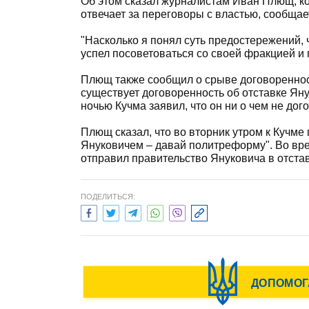
Об этом сказал журналистам Иван Плющ, к
отвечает за переговоры с властью, сообщае
"Насколько я понял суть предостережений, ч
успел посоветоваться со своей фракцией и 
Плющ также сообщил о срыве договоренност
существует договоренность об отставке Яну
ночью Кучма заявил, что он ни о чем не дог
Плющ сказал, что во вторник утром к Кучме 
Януковичем – давай политреформу". Во врем
отправил правительство Януковича в отстав
ПОДЕЛИТЬСЯ: